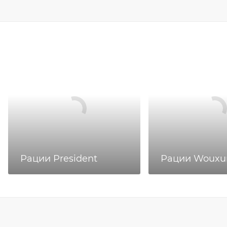
Рации President
Рации Wouxu