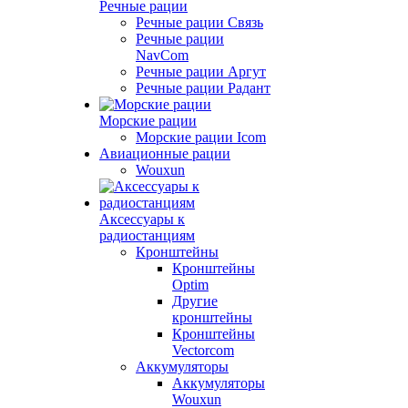
Речные рации
Речные рации Связь
Речные рации
NavCom
Речные рации Аргут
Речные рации Радант
Морские рации
Морские рации Icom
Авиационные рации
Wouxun
Аксессуары к
радиостанциям
Кронштейны
Кронштейны
Optim
Другие
кронштейны
Кронштейны
Vectorcom
Аккумуляторы
Аккумуляторы
Wouxun