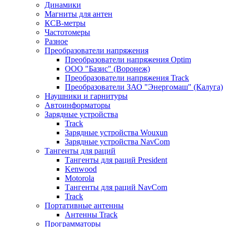
Динамики
Магниты для антен
КСВ-метры
Частотомеры
Разное
Преобразователи напряжения
Преобразователи напряжения Optim
ООО "Базис" (Воронеж)
Преобразователи напряжения Track
Преобразователи ЗАО "Энергомаш" (Калуга)
Наушники и гарнитуры
Автоинформаторы
Зарядные устройства
Track
Зарядные устройства Wouxun
Зарядные устройства NavCom
Тангенты для раций
Тангенты для раций President
Kenwood
Motorola
Тангенты для раций NavCom
Track
Портативные антенны
Антенны Track
Программаторы