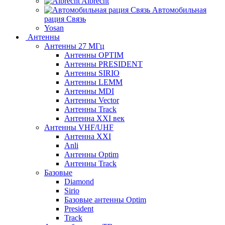
Albrecht
Автомобильная
рация Связь
Yosan
Антенны
Антенны 27 МГц
Антенны OPTIM
Антенны PRESIDENT
Антенны SIRIO
Антенны LEMM
Антенны MDI
Антенны Vector
Антенны Track
Антенна XXI век
Антенны VHF/UHF
Антенна XXI
Anli
Антенны Optim
Антенны Track
Базовые
Diamond
Sirio
Базовые антенны Optim
President
Track