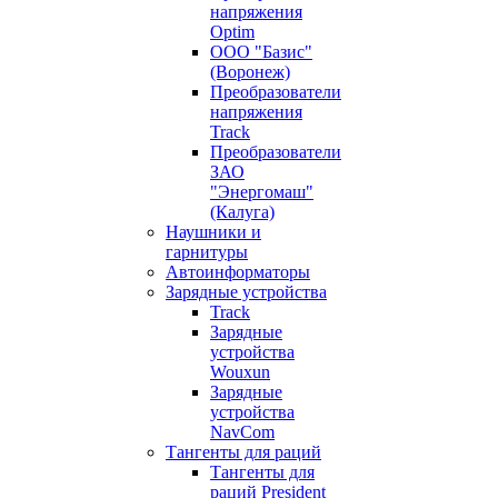
напряжения
Optim
ООО "Базис"
(Воронеж)
Преобразователи
напряжения
Track
Преобразователи
ЗАО
"Энергомаш"
(Калуга)
Наушники и
гарнитуры
Автоинформаторы
Зарядные устройства
Track
Зарядные
устройства
Wouxun
Зарядные
устройства
NavCom
Тангенты для раций
Тангенты для
раций President