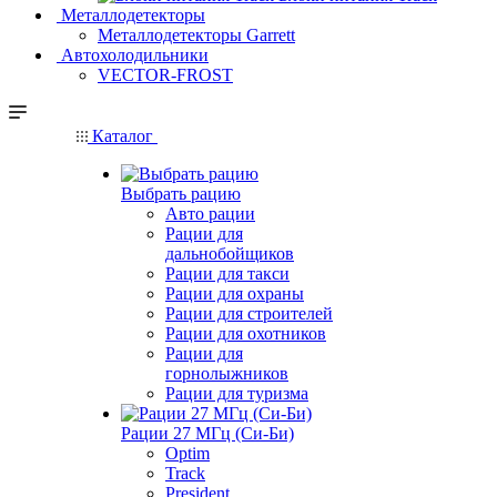
Металлодетекторы
Металлодетекторы Garrett
Автохолодильники
VECTOR-FROST
Каталог
Выбрать рацию
Авто рации
Рации для
дальнобойщиков
Рации для такси
Рации для охраны
Рации для строителей
Рации для охотников
Рации для
горнолыжников
Рации для туризма
Рации 27 МГц (Си-Би)
Optim
Track
President