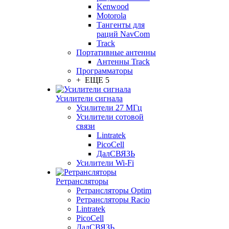
Kenwood
Motorola
Тангенты для
раций NavCom
Track
Портативные антенны
Антенны Track
Программаторы
+ ЕЩЕ 5
Усилители сигнала
Усилители 27 МГц
Усилители сотовой
связи
Lintratek
PicoCell
ДалСВЯЗЬ
Усилители Wi-Fi
Ретрансляторы
Ретрансляторы Optim
Ретрансляторы Racio
Lintratek
PicoCell
ДалСВЯЗЬ