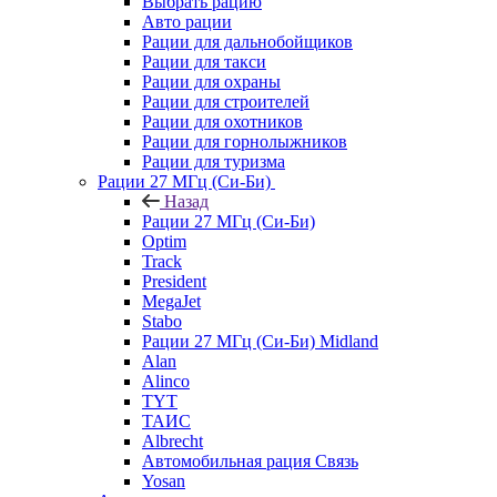
Выбрать рацию
Авто рации
Рации для дальнобойщиков
Рации для такси
Рации для охраны
Рации для строителей
Рации для охотников
Рации для горнолыжников
Рации для туризма
Рации 27 МГц (Си-Би)
Назад
Рации 27 МГц (Си-Би)
Optim
Track
President
MegaJet
Stabo
Рации 27 МГц (Си-Би) Midland
Alan
Alinco
TYT
ТАИС
Albrecht
Автомобильная рация Связь
Yosan