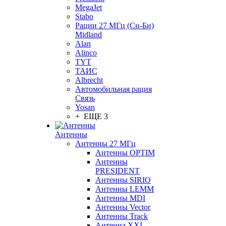
MegaJet
Stabo
Рации 27 МГц (Си-Би)
Midland
Alan
Alinco
TYT
ТАИС
Albrecht
Автомобильная рация
Связь
Yosan
+ ЕЩЕ 3
Антенны
Антенны 27 МГц
Антенны OPTIM
Антенны
PRESIDENT
Антенны SIRIO
Антенны LEMM
Антенны MDI
Антенны Vector
Антенны Track
Антенна XXI