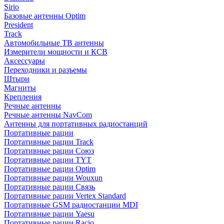
Sirio
Базовые антенны Optim
President
Track
Автомобильные ТВ антенны
Измерители мощности и КСВ
Аксессуары
Переходники и разъемы
Штыри
Магниты
Крепления
Речные антенны
Речные антенны NavCom
Антенны для портативных радиостанций
Портативные рации
Портативные рации Track
Портативные рации Союз
Портативные рации TYT
Портативные рации Optim
Портативные рации Wouxun
Портативные рации Связь
Портативные рации Vertex Standard
Портативные GSM радиостанции MDI
Портативные рации Yaesu
Портативные рации Racio