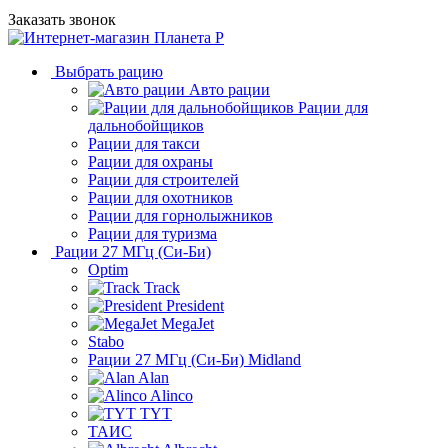
Заказать звонок
Выбрать рацию
Авто рации
Рации для
дальнобойщиков
Рации для такси
Рации для охраны
Рации для строителей
Рации для охотников
Рации для горнолыжников
Рации для туризма
Рации 27 МГц (Си-Би)
Optim
Track
President
MegaJet
Stabo
Рации 27 МГц (Си-Би) Midland
Alan
Alinco
TYT
ТАИС