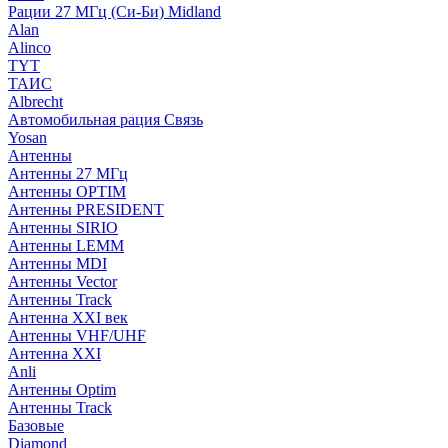
Рации 27 МГц (Си-Би) Midland
Alan
Alinco
TYT
ТАИС
Albrecht
Автомобильная рация Связь
Yosan
Антенны
Антенны 27 МГц
Антенны OPTIM
Антенны PRESIDENT
Антенны SIRIO
Антенны LEMM
Антенны MDI
Антенны Vector
Антенны Track
Антенна XXI век
Антенны VHF/UHF
Антенна XXI
Anli
Антенны Optim
Антенны Track
Базовые
Diamond