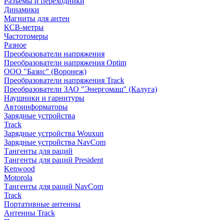
Разъемы и переходники
Динамики
Магниты для антен
КСВ-метры
Частотомеры
Разное
Преобразователи напряжения
Преобразователи напряжения Optim
ООО "Базис" (Воронеж)
Преобразователи напряжения Track
Преобразователи ЗАО "Энергомаш" (Калуга)
Наушники и гарнитуры
Автоинформаторы
Зарядные устройства
Track
Зарядные устройства Wouxun
Зарядные устройства NavCom
Тангенты для раций
Тангенты для раций President
Kenwood
Motorola
Тангенты для раций NavCom
Track
Портативные антенны
Антенны Track