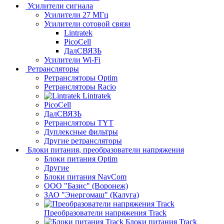
Усилители сигнала
Усилители 27 МГц
Усилители сотовой связи
Lintratek
PicoCell
ДалСВЯЗЬ
Усилители Wi-Fi
Ретрансляторы
Ретрансляторы Optim
Ретрансляторы Racio
Lintratek
PicoCell
ДалСВЯЗЬ
Ретрансляторы TYT
Дуплексные фильтры
Другие ретрансляторы
Блоки питания, преобразователи напряжения
Блоки питания Optim
Другие
Блоки питания NavCom
ООО "Базис" (Воронеж)
ЗАО "Энергомаш" (Калуга)
Преобразователи напряжения Track
Блоки питания Track