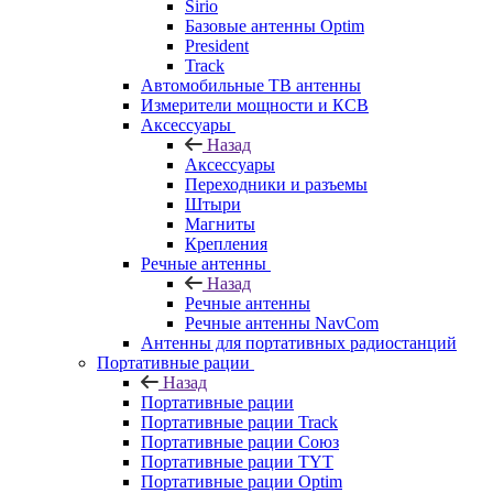
Sirio
Базовые антенны Optim
President
Track
Автомобильные ТВ антенны
Измерители мощности и КСВ
Аксессуары
Назад
Аксессуары
Переходники и разъемы
Штыри
Магниты
Крепления
Речные антенны
Назад
Речные антенны
Речные антенны NavCom
Антенны для портативных радиостанций
Портативные рации
Назад
Портативные рации
Портативные рации Track
Портативные рации Союз
Портативные рации TYT
Портативные рации Optim