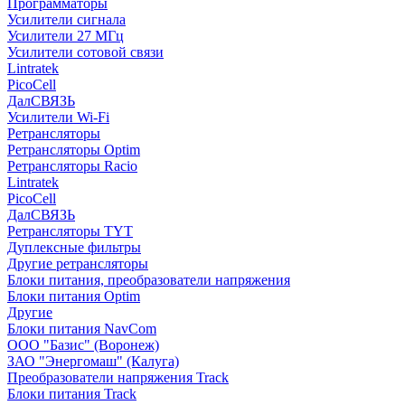
Программаторы
Усилители сигнала
Усилители 27 МГц
Усилители сотовой связи
Lintratek
PicoCell
ДалСВЯЗЬ
Усилители Wi-Fi
Ретрансляторы
Ретрансляторы Optim
Ретрансляторы Racio
Lintratek
PicoCell
ДалСВЯЗЬ
Ретрансляторы TYT
Дуплексные фильтры
Другие ретрансляторы
Блоки питания, преобразователи напряжения
Блоки питания Optim
Другие
Блоки питания NavCom
ООО "Базис" (Воронеж)
ЗАО "Энергомаш" (Калуга)
Преобразователи напряжения Track
Блоки питания Track