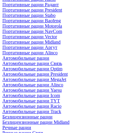
Портативные рации Радант
Портативные рации President
Портативные рации Stabo
Портативные рации Baofeng
Портативные рации Motorola
Портативные рации NavCom
Портативные рации Vector
Портативные рации Midland
Портативные рации Аргут
Портативные рации Alinco
Автомобильные рации
Автомобильные рации Связь
Автомобильные рации Optim
Автомобильные рации President
Автомобильные рации MegaJet
Автомобильные рации Alinco
Автомобильные рации Yaesu
Автомобильные рации Icom
Автомобильные рации TYT
Автомобильные рации Racio
Автомобильные рации Track
Безлицензионные рации
Безлицензионные рации Midland
Речные рации
Речные рации Связь