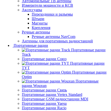
Автомобильные ТВ антенны
Измерители мощности и КСВ
Аксессуары
Переходники и разъемы
Штыри
Магниты
Крепления
Речные антенны
Речные антенны NavCom
Антенны для портативных радиостанций
Портативные рации
Портативные рации
Track
Портативные рации Союз
Портативные рации
TYT
Портативные рации
Optim
Портативные
рации Wouxun
Портативные рации Связь
Портативные рации Vertex Standard
Портативные GSM радиостанции MDI
Портативные рации Yaesu
Портативные рации Racio