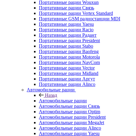
Портативные рации Wouxun
Портативные рации Связь
Портативные рации Vertex Standard
Портативные GSM радиостанции MDI
Портативные рации Yaesu
Портативные рации Racio
Портативные рации Радант
Портативные рации President
Портативные рации Stabo
Портативные рации Baofeng
Портативные рации Motorola
Портативные рации NavCom
Портативные рации Vector
Портативные рации Midland
Портативные рации Аргут
Портативные рации Alinco
Автомобильные рации
Назад
Автомобильные рации
Автомобильные рации Связь
Автомобильные рации Optim
Автомобильные рации President
Автомобильные рации MegaJet
Автомобильные рации Alinco
Автомобильные рации Yaesu