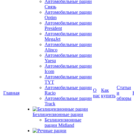
Автомобильные рации
Связь
Автомобильные рации
Optim
Автомобильные рации
President
Автомобильные рации
MegaJet
Автомобильные рации
Alinco
Автомобильные рации
Yaesu
Автомобильные рации
Icom
Автомобильные рации
TYT
Автомобильные рации
Статьи
О
Как
Главная
Racio
и
нас
купить
Автомобильные рации
обзоры
Track
Безлицензионные рации
Безлицензионные
рации Midland