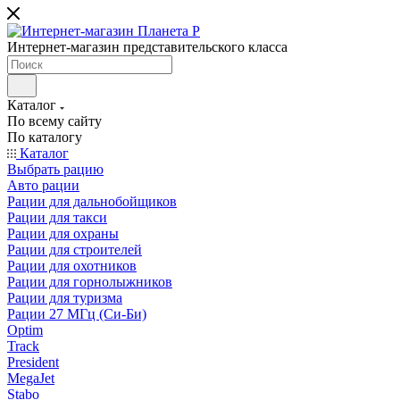
Интернет-магазин представительского класса
Каталог
По всему сайту
По каталогу
Каталог
Выбрать рацию
Авто рации
Рации для дальнобойщиков
Рации для такси
Рации для охраны
Рации для строителей
Рации для охотников
Рации для горнолыжников
Рации для туризма
Рации 27 МГц (Си-Би)
Optim
Track
President
MegaJet
Stabo