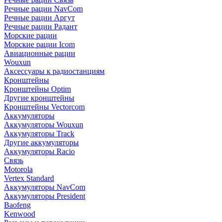
Речные рации NavCom
Речные рации Аргут
Речные рации Радант
Морские рации
Морские рации Icom
Авиационные рации
Wouxun
Аксессуары к радиостанциям
Кронштейны
Кронштейны Optim
Другие кронштейны
Кронштейны Vectorcom
Аккумуляторы
Аккумуляторы Wouxun
Аккумуляторы Track
Другие аккумуляторы
Аккумуляторы Racio
Связь
Motorola
Vertex Standard
Аккумуляторы NavCom
Аккумуляторы President
Baofeng
Kenwood