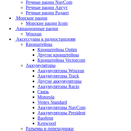
Речные рации NavCom
Речные рации Аргут
Речные рации Радант
Морские рации
Морские рации Icom
Авиационные рации
Wouxun
Аксессуары к радиостанциям
Кронштейны
Кронштейны Optim
Другие кронштейны
Кронштейны Vectorcom
Аккумуляторы
Аккумуляторы Wouxun
Аккумуляторы Track
Другие аккумуляторы
Аккумуляторы Racio
Связь
Motorola
Vertex Standard
Аккумуляторы NavCom
Аккумуляторы President
Baofeng
Kenwood
Разъемы и переходники