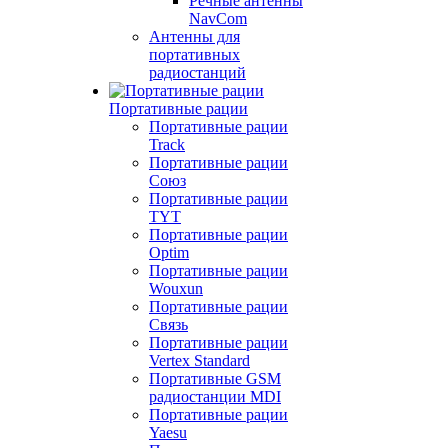
Речные антенны
NavCom
Антенны для
портативных
радиостанций
Портативные рации
Портативные рации
Track
Портативные рации
Союз
Портативные рации
TYT
Портативные рации
Optim
Портативные рации
Wouxun
Портативные рации
Связь
Портативные рации
Vertex Standard
Портативные GSM
радиостанции MDI
Портативные рации
Yaesu