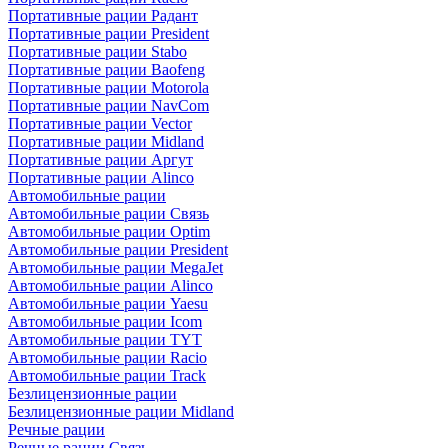
Портативные рации Радант
Портативные рации President
Портативные рации Stabo
Портативные рации Baofeng
Портативные рации Motorola
Портативные рации NavCom
Портативные рации Vector
Портативные рации Midland
Портативные рации Аргут
Портативные рации Alinco
Автомобильные рации
Автомобильные рации Связь
Автомобильные рации Optim
Автомобильные рации President
Автомобильные рации MegaJet
Автомобильные рации Alinco
Автомобильные рации Yaesu
Автомобильные рации Icom
Автомобильные рации TYT
Автомобильные рации Racio
Автомобильные рации Track
Безлицензионные рации
Безлицензионные рации Midland
Речные рации
Речные рации Связь