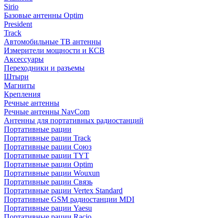
Sirio
Базовые антенны Optim
President
Track
Автомобильные ТВ антенны
Измерители мощности и КСВ
Аксессуары
Переходники и разъемы
Штыри
Магниты
Крепления
Речные антенны
Речные антенны NavCom
Антенны для портативных радиостанций
Портативные рации
Портативные рации Track
Портативные рации Союз
Портативные рации TYT
Портативные рации Optim
Портативные рации Wouxun
Портативные рации Связь
Портативные рации Vertex Standard
Портативные GSM радиостанции MDI
Портативные рации Yaesu
Портативные рации Racio