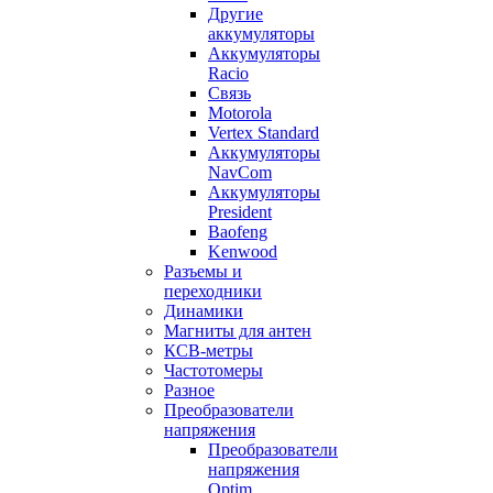
Другие
аккумуляторы
Аккумуляторы
Racio
Связь
Motorola
Vertex Standard
Аккумуляторы
NavCom
Аккумуляторы
President
Baofeng
Kenwood
Разъемы и
переходники
Динамики
Магниты для антен
КСВ-метры
Частотомеры
Разное
Преобразователи
напряжения
Преобразователи
напряжения
Optim