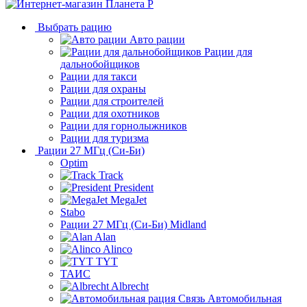
Выбрать рацию
Авто рации
Рации для
дальнобойщиков
Рации для такси
Рации для охраны
Рации для строителей
Рации для охотников
Рации для горнолыжников
Рации для туризма
Рации 27 МГц (Си-Би)
Optim
Track
President
MegaJet
Stabo
Рации 27 МГц (Си-Би) Midland
Alan
Alinco
TYT
ТАИС
Albrecht
Автомобильная