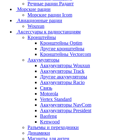
Речные рации Радант
Морские рации
Морские рации Icom
Авиационные рации
Wouxun
Аксессуары к радиостанциям
Кронштейны
Кронштейны Optim
Другие кронштейны
Кронштейны Vectorcom
Аккумуляторы
Аккумуляторы Wouxun
Аккумуляторы Track
Другие аккумуляторы
Аккумуляторы Racio
Связь
Motorola
Vertex Standard
Аккумуляторы NavCom
Аккумуляторы President
Baofeng
Kenwood
Разъемы и переходники
Динамики
Магниты для антен