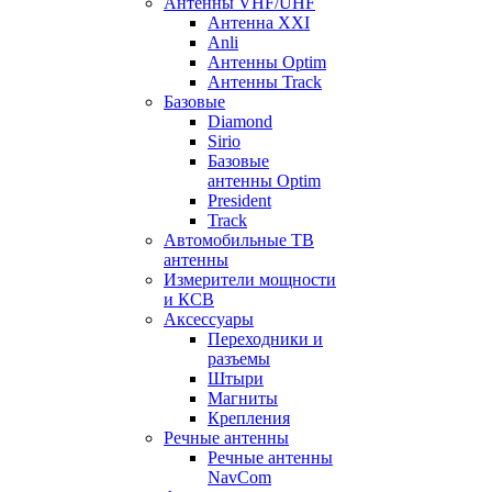
Антенны VHF/UHF
Антенна XXI
Anli
Антенны Optim
Антенны Track
Базовые
Diamond
Sirio
Базовые
антенны Optim
President
Track
Автомобильные ТВ
антенны
Измерители мощности
и КСВ
Аксессуары
Переходники и
разъемы
Штыри
Магниты
Крепления
Речные антенны
Речные антенны
NavCom