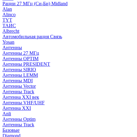
Рации 27 МГц (Си-Би) Midland
Alan
Alinco
TYT
ТАИС
Albrecht
Автомобильная рация Связь
Yosan
Антенны
Антенны 27 МГц
Антенны OPTIM
Антенны PRESIDENT
Антенны SIRIO
Антенны LEMM
Антенны MDI
Антенны Vector
Антенны Track
Антенна XXI век
Антенны VHF/UHF
Антенна XXI
Anli
Антенны Optim
Антенны Track
Базовые
Diamond