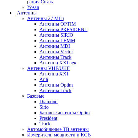
рация Связь
Yosan
Антенны
Антенны 27 МГц
Антенны OPTIM
Антенны PRESIDENT
Антенны SIRIO
Антенны LEMM
Антенны MDI
Антенны Vector
Антенны Track
Антенна XXI век
Антенны VHF/UHF
Антенна XXI
Anli
Антенны Optim
Антенны Track
Базовые
Diamond
Sirio
Базовые антенны Optim
President
Track
Автомобильные ТВ антенны
Измерители мощности и КСВ