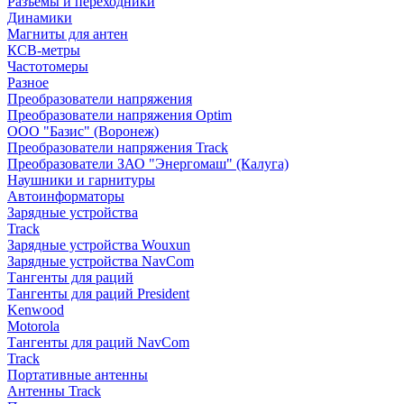
Разъемы и переходники
Динамики
Магниты для антен
КСВ-метры
Частотомеры
Разное
Преобразователи напряжения
Преобразователи напряжения Optim
ООО "Базис" (Воронеж)
Преобразователи напряжения Track
Преобразователи ЗАО "Энергомаш" (Калуга)
Наушники и гарнитуры
Автоинформаторы
Зарядные устройства
Track
Зарядные устройства Wouxun
Зарядные устройства NavCom
Тангенты для раций
Тангенты для раций President
Kenwood
Motorola
Тангенты для раций NavCom
Track
Портативные антенны
Антенны Track