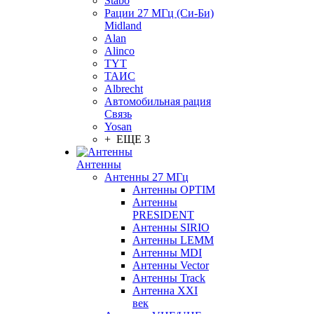
Stabo
Рации 27 МГц (Си-Би)
Midland
Alan
Alinco
TYT
ТАИС
Albrecht
Автомобильная рация
Связь
Yosan
+ ЕЩЕ 3
Антенны
Антенны 27 МГц
Антенны OPTIM
Антенны
PRESIDENT
Антенны SIRIO
Антенны LEMM
Антенны MDI
Антенны Vector
Антенны Track
Антенна XXI
век