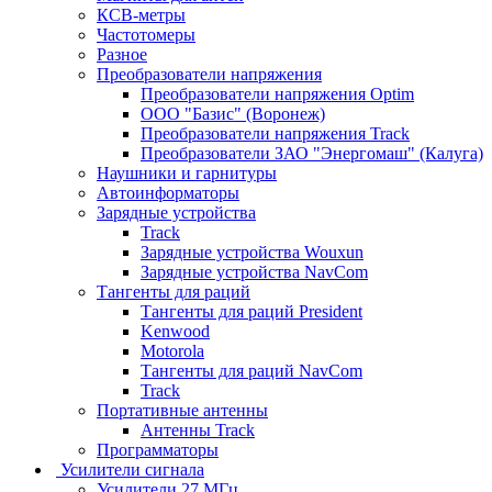
КСВ-метры
Частотомеры
Разное
Преобразователи напряжения
Преобразователи напряжения Optim
ООО "Базис" (Воронеж)
Преобразователи напряжения Track
Преобразователи ЗАО "Энергомаш" (Калуга)
Наушники и гарнитуры
Автоинформаторы
Зарядные устройства
Track
Зарядные устройства Wouxun
Зарядные устройства NavCom
Тангенты для раций
Тангенты для раций President
Kenwood
Motorola
Тангенты для раций NavCom
Track
Портативные антенны
Антенны Track
Программаторы
Усилители сигнала
Усилители 27 МГц