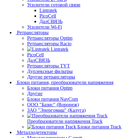
Усилители сотовой связи
Lintratek
PicoCell
ДалСВЯЗЬ
Усилители Wi-Fi
Ретрансляторы
Ретрансляторы Optim
Ретрансляторы Racio
Lintratek
PicoCell
ДалСВЯЗЬ
Ретрансляторы TYT
Дуплексные фильтры
Другие ретрансляторы
Блоки питания, преобразователи напряжения
Блоки питания Optim
Другие
Блоки питания NavCom
ООО "Базис" (Воронеж)
ЗАО "Энергомаш" (Калуга)
Преобразователи напряжения Track
Блоки питания Track
Металлодетекторы
Металлодетекторы Garrett