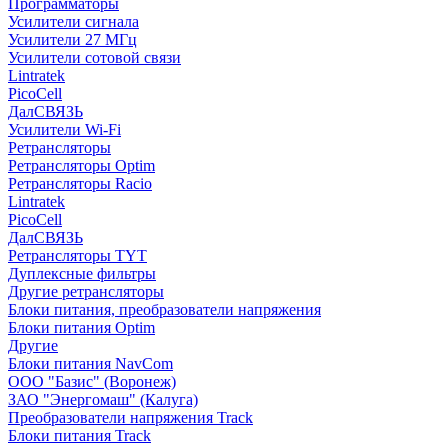
Программаторы
Усилители сигнала
Усилители 27 МГц
Усилители сотовой связи
Lintratek
PicoCell
ДалСВЯЗЬ
Усилители Wi-Fi
Ретрансляторы
Ретрансляторы Optim
Ретрансляторы Racio
Lintratek
PicoCell
ДалСВЯЗЬ
Ретрансляторы TYT
Дуплексные фильтры
Другие ретрансляторы
Блоки питания, преобразователи напряжения
Блоки питания Optim
Другие
Блоки питания NavCom
ООО "Базис" (Воронеж)
ЗАО "Энергомаш" (Калуга)
Преобразователи напряжения Track
Блоки питания Track