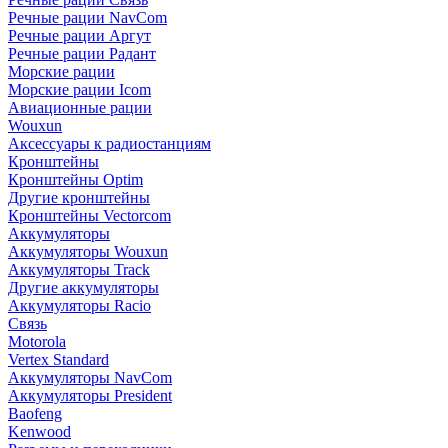
Речные рации NavCom
Речные рации Аргут
Речные рации Радант
Морские рации
Морские рации Icom
Авиационные рации
Wouxun
Аксессуары к радиостанциям
Кронштейны
Кронштейны Optim
Другие кронштейны
Кронштейны Vectorcom
Аккумуляторы
Аккумуляторы Wouxun
Аккумуляторы Track
Другие аккумуляторы
Аккумуляторы Racio
Связь
Motorola
Vertex Standard
Аккумуляторы NavCom
Аккумуляторы President
Baofeng
Kenwood