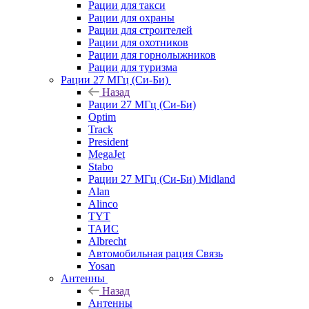
Рации для такси
Рации для охраны
Рации для строителей
Рации для охотников
Рации для горнолыжников
Рации для туризма
Рации 27 МГц (Си-Би)
Назад
Рации 27 МГц (Си-Би)
Optim
Track
President
MegaJet
Stabo
Рации 27 МГц (Си-Би) Midland
Alan
Alinco
TYT
ТАИС
Albrecht
Автомобильная рация Связь
Yosan
Антенны
Назад
Антенны