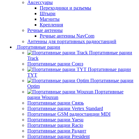
Аксессуары
Переходники и разъемы
Штыри
Магниты
Крепления
Речные антенны
Речные антенны NavCom
Антенны для портативных радиостанций
Портативные рации
Портативные рации
Track
Портативные рации Союз
Портативные рации
TYT
Портативные рации
Optim
Портативные
рации Wouxun
Портативные рации Связь
Портативные рации Vertex Standard
Портативные GSM радиостанции MDI
Портативные рации Yaesu
Портативные рации Racio
Портативные рации Радант
Портативные рации President