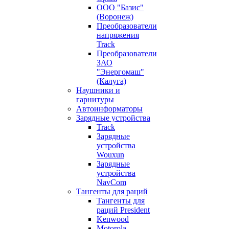
ООО "Базис"
(Воронеж)
Преобразователи
напряжения
Track
Преобразователи
ЗАО
"Энергомаш"
(Калуга)
Наушники и
гарнитуры
Автоинформаторы
Зарядные устройства
Track
Зарядные
устройства
Wouxun
Зарядные
устройства
NavCom
Тангенты для раций
Тангенты для
раций President
Kenwood
Motorola