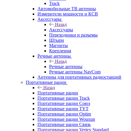
Track
Автомобильные ТВ антенны
Измерители мощности и КСВ
Аксессуары
Назад
Аксессуары
Переходники и разъемы
Штыри
Магниты
Крепления
Речные антенны
Назад
Речные антенны
Речные антенны NavCom
Антенны для портативных радиостанций
Портативные рации
Назад
Портативные рации
Портативные рации Track
Портативные рации Союз
Портативные рации TYT
Портативные рации Optim
Портативные рации Wouxun
Портативные рации Связь
Портативные рации Vertex Standard