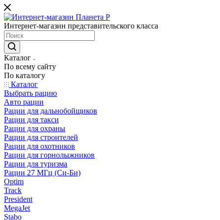
Интернет-магазин представительского класса
Каталог
По всему сайту
По каталогу
Каталог
Выбрать рацию
Авто рации
Рации для дальнобойщиков
Рации для такси
Рации для охраны
Рации для строителей
Рации для охотников
Рации для горнолыжников
Рации для туризма
Рации 27 МГц (Си-Би)
Optim
Track
President
MegaJet
Stabo