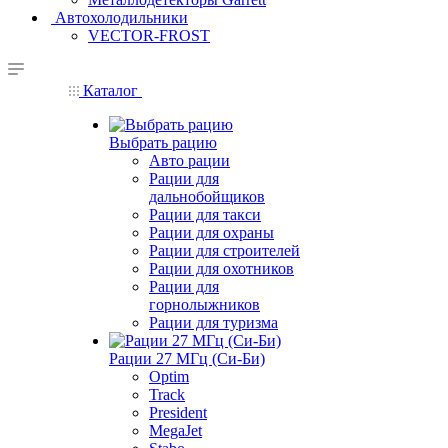
Автохолодильники
VECTOR-FROST
Каталог
Выбрать рацию
Авто рации
Рации для
дальнобойщиков
Рации для такси
Рации для охраны
Рации для строителей
Рации для охотников
Рации для
горнолыжников
Рации для туризма
Рации 27 МГц (Си-Би)
Optim
Track
President
MegaJet