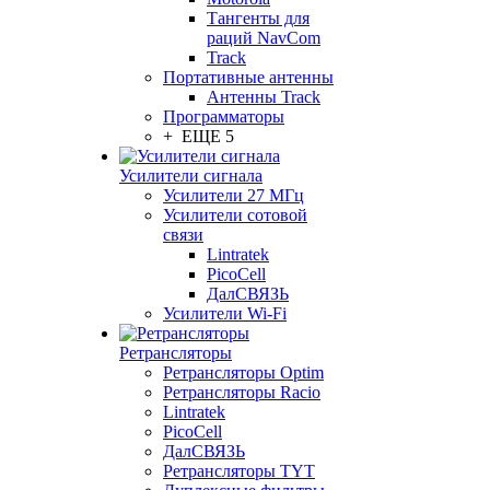
Тангенты для
раций NavCom
Track
Портативные антенны
Антенны Track
Программаторы
+ ЕЩЕ 5
Усилители сигнала
Усилители 27 МГц
Усилители сотовой
связи
Lintratek
PicoCell
ДалСВЯЗЬ
Усилители Wi-Fi
Ретрансляторы
Ретрансляторы Optim
Ретрансляторы Racio
Lintratek
PicoCell
ДалСВЯЗЬ
Ретрансляторы TYT