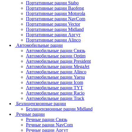
Портативные рации Stabo
Портативные рации Baofeng
Портативные рации Motorola
Портативные рации NavCom
Портативные рации Vector
Портативные рации Midland
Портативные рации Аргут
Портативные рации Alinco
Автомобильные рации
Автомобильные рации Связь
Автомобильные рации Optim
Автомобильные рации President
Автомобильные рации MegaJet
Автомобильные рации Alinco
Автомобильные рации Yaesu
Автомобильные рации Icom
Автомобильные рации TYT
Автомобильные рации Racio
Автомобильные рации Track
Безлицензионные рации
Безлицензионные рации Midland
Речные рации
Речные рации Связь
Речные рации NavCom
Речные рации Аргут