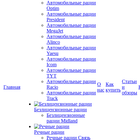
Автомобильные рации
Optim
Автомобильные рации
President
Автомобильные рации
MegaJet
Автомобильные рации
Alinco
Автомобильные рации
Yaesu
Автомобильные рации
Icom
Автомобильные рации
TYT
Автомобильные рации
Статьи
О
Как
Главная
Racio
и
нас
купить
Автомобильные рации
обзоры
Track
Безлицензионные рации
Безлицензионные
рации Midland
Речные рации
Речные рации Связь