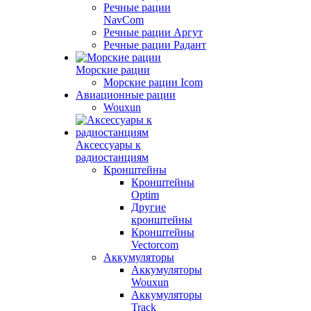
Речные рации
NavCom
Речные рации Аргут
Речные рации Радант
Морские рации
Морские рации Icom
Авиационные рации
Wouxun
Аксессуары к
радиостанциям
Кронштейны
Кронштейны
Optim
Другие
кронштейны
Кронштейны
Vectorcom
Аккумуляторы
Аккумуляторы
Wouxun
Аккумуляторы
Track