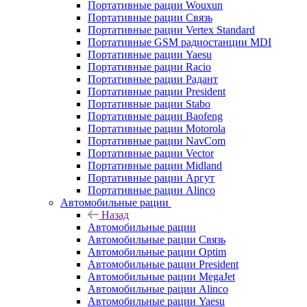
Портативные рации Wouxun
Портативные рации Связь
Портативные рации Vertex Standard
Портативные GSM радиостанции MDI
Портативные рации Yaesu
Портативные рации Racio
Портативные рации Радант
Портативные рации President
Портативные рации Stabo
Портативные рации Baofeng
Портативные рации Motorola
Портативные рации NavCom
Портативные рации Vector
Портативные рации Midland
Портативные рации Аргут
Портативные рации Alinco
Автомобильные рации
Назад
Автомобильные рации
Автомобильные рации Связь
Автомобильные рации Optim
Автомобильные рации President
Автомобильные рации MegaJet
Автомобильные рации Alinco
Автомобильные рации Yaesu