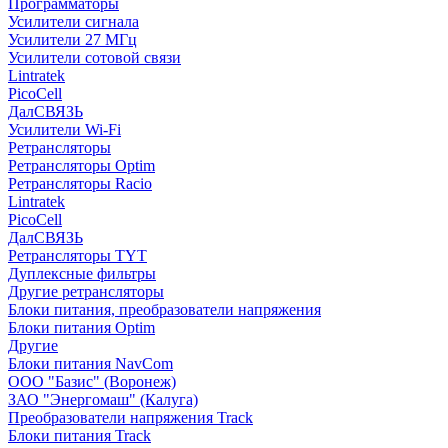
Программаторы
Усилители сигнала
Усилители 27 МГц
Усилители сотовой связи
Lintratek
PicoCell
ДалСВЯЗЬ
Усилители Wi-Fi
Ретрансляторы
Ретрансляторы Optim
Ретрансляторы Racio
Lintratek
PicoCell
ДалСВЯЗЬ
Ретрансляторы TYT
Дуплексные фильтры
Другие ретрансляторы
Блоки питания, преобразователи напряжения
Блоки питания Optim
Другие
Блоки питания NavCom
ООО "Базис" (Воронеж)
ЗАО "Энергомаш" (Калуга)
Преобразователи напряжения Track
Блоки питания Track