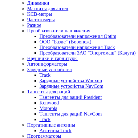
Динамики
Магниты для антен
КСВ-метры
Частотомеры
Разное
Преобразователи напряжения
Преобразователи напряжения Optim
ООО "Базис" (Воронеж)
Преобразователи напряжения Track
Преобразователи ЗАО "Энергомаш" (Калуга)
Наушники и гарнитуры
Автоинформаторы
Зарядные устройства
Track
Зарядные устройства Wouxun
Зарядные устройства NavCom
Тангенты для раций
Тангенты для раций President
Kenwood
Motorola
Тангенты для раций NavCom
Track
Портативные антенны
Антенны Track
Программаторы