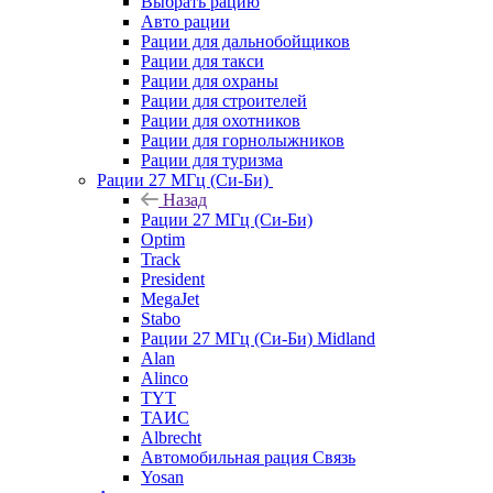
Выбрать рацию
Авто рации
Рации для дальнобойщиков
Рации для такси
Рации для охраны
Рации для строителей
Рации для охотников
Рации для горнолыжников
Рации для туризма
Рации 27 МГц (Си-Би)
Назад
Рации 27 МГц (Си-Би)
Optim
Track
President
MegaJet
Stabo
Рации 27 МГц (Си-Би) Midland
Alan
Alinco
TYT
ТАИС
Albrecht
Автомобильная рация Связь
Yosan