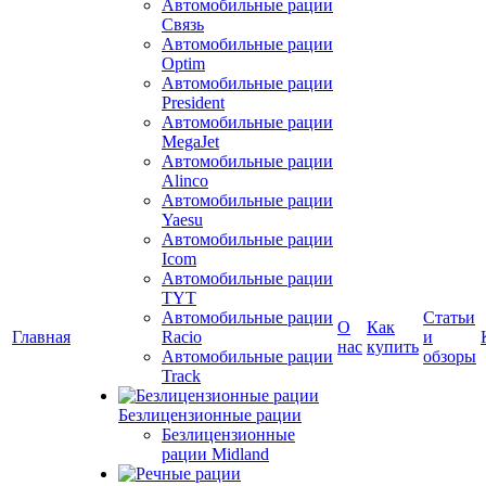
Автомобильные рации
Связь
Автомобильные рации
Optim
Автомобильные рации
President
Автомобильные рации
MegaJet
Автомобильные рации
Alinco
Автомобильные рации
Yaesu
Автомобильные рации
Icom
Автомобильные рации
TYT
Автомобильные рации
Статьи
О
Как
Главная
Racio
и
нас
купить
Автомобильные рации
обзоры
Track
Безлицензионные рации
Безлицензионные
рации Midland