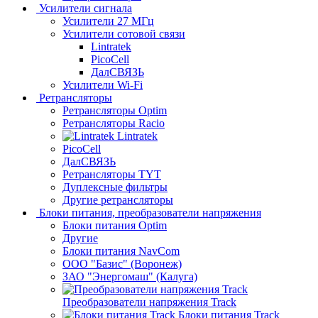
Усилители сигнала
Усилители 27 МГц
Усилители сотовой связи
Lintratek
PicoCell
ДалСВЯЗЬ
Усилители Wi-Fi
Ретрансляторы
Ретрансляторы Optim
Ретрансляторы Racio
Lintratek
PicoCell
ДалСВЯЗЬ
Ретрансляторы TYT
Дуплексные фильтры
Другие ретрансляторы
Блоки питания, преобразователи напряжения
Блоки питания Optim
Другие
Блоки питания NavCom
ООО "Базис" (Воронеж)
ЗАО "Энергомаш" (Калуга)
Преобразователи напряжения Track
Блоки питания Track