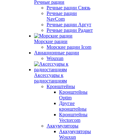
Речные рации
Речные рации Связь
Речные рации
NavCom
Речные рации Аргут
Речные рации Радант
Морские рации
Морские рации Icom
Авиационные рации
Wouxun
Аксессуары к
радиостанциям
Кронштейны
Кронштейны
Optim
Другие
кронштейны
Кронштейны
Vectorcom
Аккумуляторы
Аккумуляторы
Wouxun