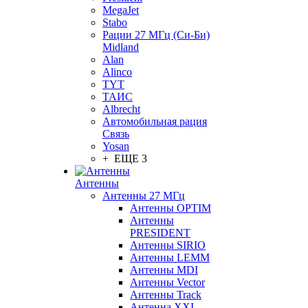
MegaJet
Stabo
Рации 27 МГц (Си-Би)
Midland
Alan
Alinco
TYT
ТАИС
Albrecht
Автомобильная рация
Связь
Yosan
+ ЕЩЕ 3
Антенны
Антенны 27 МГц
Антенны OPTIM
Антенны
PRESIDENT
Антенны SIRIO
Антенны LEMM
Антенны MDI
Антенны Vector
Антенны Track
Антенна XXI