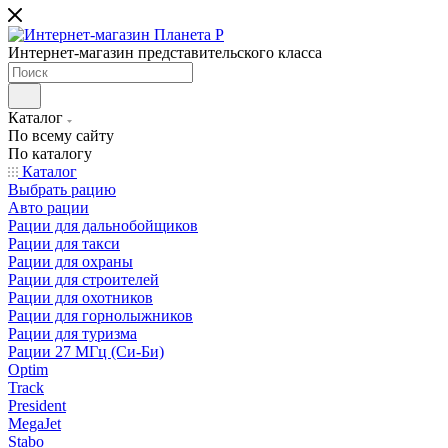
Интернет-магазин представительского класса
Каталог
По всему сайту
По каталогу
Каталог
Выбрать рацию
Авто рации
Рации для дальнобойщиков
Рации для такси
Рации для охраны
Рации для строителей
Рации для охотников
Рации для горнолыжников
Рации для туризма
Рации 27 МГц (Си-Би)
Optim
Track
President
MegaJet
Stabo