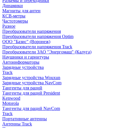
Разъемы и переходники
Динамики
Магниты для антен
КСВ-метры
Частотомеры
Разное
Преобразователи напряжения
Преобразователи напряжения Optim
ООО "Базис" (Воронеж)
Преобразователи напряжения Track
Преобразователи ЗАО "Энергомаш" (Калуга)
Наушники и гарнитуры
Автоинформаторы
Зарядные устройства
Track
Зарядные устройства Wouxun
Зарядные устройства NavCom
Тангенты для раций
Тангенты для раций President
Kenwood
Motorola
Тангенты для раций NavCom
Track
Портативные антенны
Антенны Track