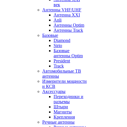
век
Антенны VHF/UHF
Антенна XXI
Anli
Антенны Optim
Антенны Track
Базовые
Diamond
Sirio
Базовые
антенны Optim
President
Track
Автомобильные ТВ
антенны
Измерители мощности
и КСВ
Аксессуары
Переходники и
разъемы
Штыри
Магниты
Крепления
Речные антенны