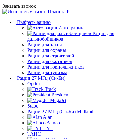
Заказать звонок
Выбрать рацию
Авто рации
Рации для
дальнобойщиков
Рации для такси
Рации для охраны
Рации для строителей
Рации для охотников
Рации для горнолыжников
Рации для туризма
Рации 27 МГц (Си-Би)
Optim
Track
President
MegaJet
Stabo
Рации 27 МГц (Си-Би) Midland
Alan
Alinco
TYT
ТАИС