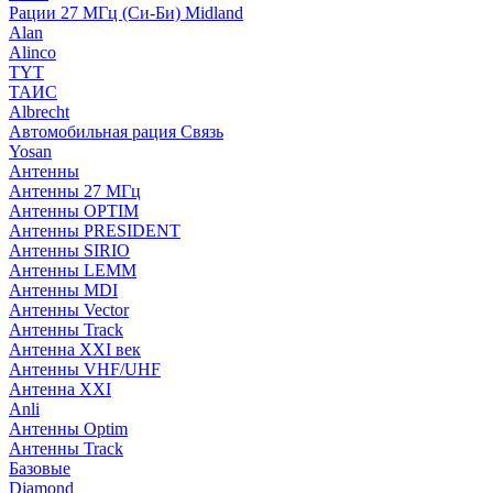
Рации 27 МГц (Си-Би) Midland
Alan
Alinco
TYT
ТАИС
Albrecht
Автомобильная рация Связь
Yosan
Антенны
Антенны 27 МГц
Антенны OPTIM
Антенны PRESIDENT
Антенны SIRIO
Антенны LEMM
Антенны MDI
Антенны Vector
Антенны Track
Антенна XXI век
Антенны VHF/UHF
Антенна XXI
Anli
Антенны Optim
Антенны Track
Базовые
Diamond