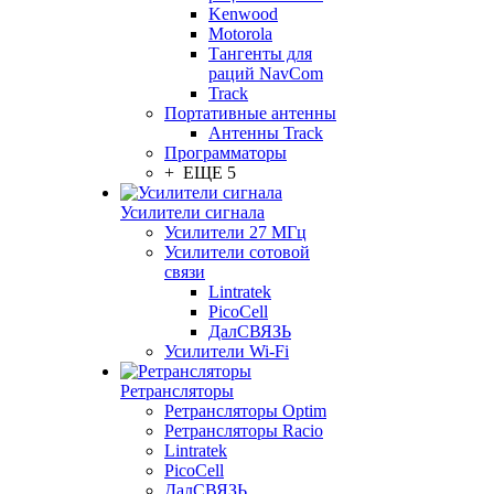
Kenwood
Motorola
Тангенты для
раций NavCom
Track
Портативные антенны
Антенны Track
Программаторы
+ ЕЩЕ 5
Усилители сигнала
Усилители 27 МГц
Усилители сотовой
связи
Lintratek
PicoCell
ДалСВЯЗЬ
Усилители Wi-Fi
Ретрансляторы
Ретрансляторы Optim
Ретрансляторы Racio
Lintratek
PicoCell
ДалСВЯЗЬ