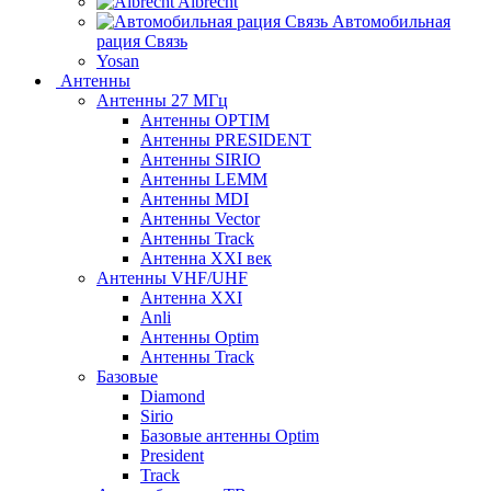
Albrecht
Автомобильная
рация Связь
Yosan
Антенны
Антенны 27 МГц
Антенны OPTIM
Антенны PRESIDENT
Антенны SIRIO
Антенны LEMM
Антенны MDI
Антенны Vector
Антенны Track
Антенна XXI век
Антенны VHF/UHF
Антенна XXI
Anli
Антенны Optim
Антенны Track
Базовые
Diamond
Sirio
Базовые антенны Optim
President
Track