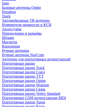
Sirio
Базовые антенны Optim
President
Track
Автомобильные ТВ антенны
Измерители мощности и КСВ
Аксессуары
Переходники и разъемы
Штыри
Магниты
Крепления
Речные антенны
Речные антенны NavCom
Антенны для портативных радиостанций
Портативные рации
Портативные рации Track
Портативные рации Союз
Портативные рации TYT
Портативные рации Optim
Портативные рации Wouxun
Портативные рации Связь
Портативные рации Vertex Standard
Портативные GSM радиостанции MDI
Портативные рации Yaesu
Портативные рации Racio