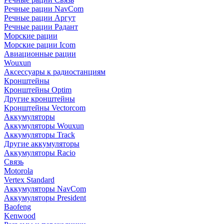
Речные рации NavCom
Речные рации Аргут
Речные рации Радант
Морские рации
Морские рации Icom
Авиационные рации
Wouxun
Аксессуары к радиостанциям
Кронштейны
Кронштейны Optim
Другие кронштейны
Кронштейны Vectorcom
Аккумуляторы
Аккумуляторы Wouxun
Аккумуляторы Track
Другие аккумуляторы
Аккумуляторы Racio
Связь
Motorola
Vertex Standard
Аккумуляторы NavCom
Аккумуляторы President
Baofeng
Kenwood