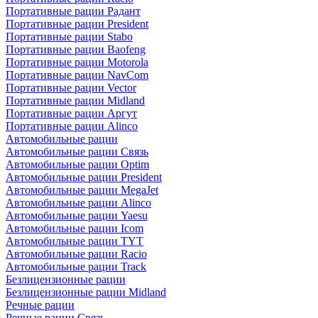
Портативные рации Радант
Портативные рации President
Портативные рации Stabo
Портативные рации Baofeng
Портативные рации Motorola
Портативные рации NavCom
Портативные рации Vector
Портативные рации Midland
Портативные рации Аргут
Портативные рации Alinco
Автомобильные рации
Автомобильные рации Связь
Автомобильные рации Optim
Автомобильные рации President
Автомобильные рации MegaJet
Автомобильные рации Alinco
Автомобильные рации Yaesu
Автомобильные рации Icom
Автомобильные рации TYT
Автомобильные рации Racio
Автомобильные рации Track
Безлицензионные рации
Безлицензионные рации Midland
Речные рации
Речные рации Связь