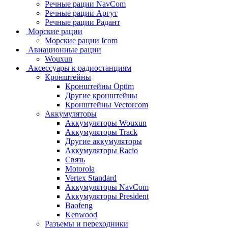
Речные рации NavCom
Речные рации Аргут
Речные рации Радант
Морские рации
Морские рации Icom
Авиационные рации
Wouxun
Аксессуары к радиостанциям
Кронштейны
Кронштейны Optim
Другие кронштейны
Кронштейны Vectorcom
Аккумуляторы
Аккумуляторы Wouxun
Аккумуляторы Track
Другие аккумуляторы
Аккумуляторы Racio
Связь
Motorola
Vertex Standard
Аккумуляторы NavCom
Аккумуляторы President
Baofeng
Kenwood
Разъемы и переходники