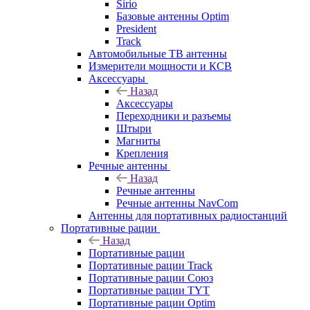
Sirio
Базовые антенны Optim
President
Track
Автомобильные ТВ антенны
Измерители мощности и КСВ
Аксессуары
Назад
Аксессуары
Переходники и разъемы
Штыри
Магниты
Крепления
Речные антенны
Назад
Речные антенны
Речные антенны NavCom
Антенны для портативных радиостанций
Портативные рации
Назад
Портативные рации
Портативные рации Track
Портативные рации Союз
Портативные рации TYT
Портативные рации Optim