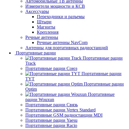
Автомобильные ТВ антенны
Измерители мощности и КСВ
Аксессуары
Переходники и разъемы
Штыри
Магниты
Крепления
Речные антенны
Речные антенны NavCom
Антенны для портативных радиостанций
Портативные рации
Портативные рации
Track
Портативные рации Союз
Портативные рации
TYT
Портативные рации
Optim
Портативные
рации Wouxun
Портативные рации Связь
Портативные рации Vertex Standard
Портативные GSM радиостанции MDI
Портативные рации Yaesu
Портативные рации Racio