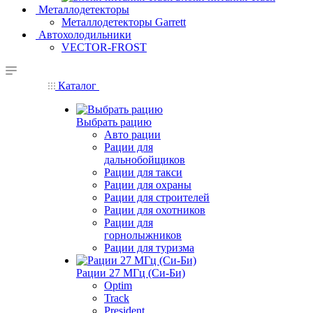
Металлодетекторы
Металлодетекторы Garrett
Автохолодильники
VECTOR-FROST
Каталог
Выбрать рацию
Авто рации
Рации для
дальнобойщиков
Рации для такси
Рации для охраны
Рации для строителей
Рации для охотников
Рации для
горнолыжников
Рации для туризма
Рации 27 МГц (Си-Би)
Optim
Track
President