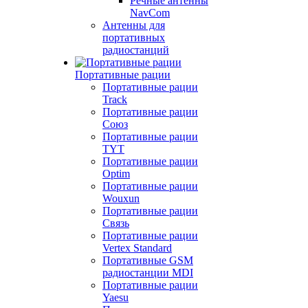
Речные антенны
NavCom
Антенны для
портативных
радиостанций
Портативные рации
Портативные рации
Track
Портативные рации
Союз
Портативные рации
TYT
Портативные рации
Optim
Портативные рации
Wouxun
Портативные рации
Связь
Портативные рации
Vertex Standard
Портативные GSM
радиостанции MDI
Портативные рации
Yaesu