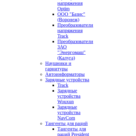
напряжения
Optim
ООО "Базис"
(Воронеж)
Преобразователи
напряжения
Track
Преобразователи
ЗАО
"Энергомаш"
(Калуга)
Наушники и
гарнитуры
Автоинформаторы
Зарядные устройства
Track
Зарядные
устройства
Wouxun
Зарядные
устройства
NavCom
Тангенты для раций
Тангенты для
раций President