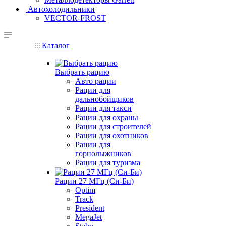
Автохолодильники
VECTOR-FROST
Каталог
Выбрать рацию
Авто рации
Рации для
дальнобойщиков
Рации для такси
Рации для охраны
Рации для строителей
Рации для охотников
Рации для
горнолыжников
Рации для туризма
Рации 27 МГц (Си-Би)
Optim
Track
President
MegaJet