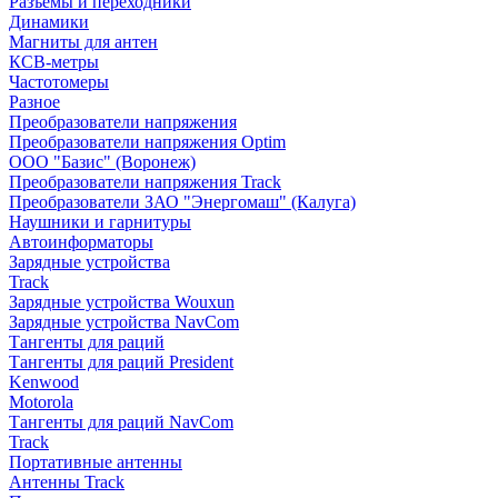
Разъемы и переходники
Динамики
Магниты для антен
КСВ-метры
Частотомеры
Разное
Преобразователи напряжения
Преобразователи напряжения Optim
ООО "Базис" (Воронеж)
Преобразователи напряжения Track
Преобразователи ЗАО "Энергомаш" (Калуга)
Наушники и гарнитуры
Автоинформаторы
Зарядные устройства
Track
Зарядные устройства Wouxun
Зарядные устройства NavCom
Тангенты для раций
Тангенты для раций President
Kenwood
Motorola
Тангенты для раций NavCom
Track
Портативные антенны
Антенны Track