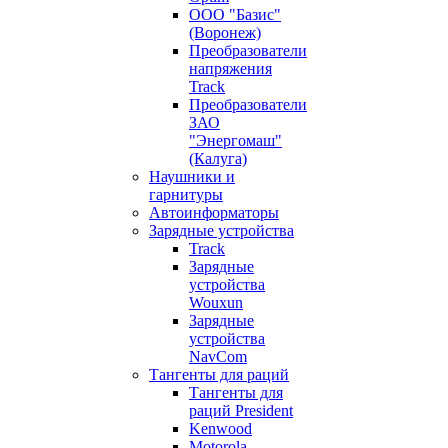
ООО "Базис"
(Воронеж)
Преобразователи
напряжения
Track
Преобразователи
ЗАО
"Энергомаш"
(Калуга)
Наушники и
гарнитуры
Автоинформаторы
Зарядные устройства
Track
Зарядные
устройства
Wouxun
Зарядные
устройства
NavCom
Тангенты для раций
Тангенты для
раций President
Kenwood
Motorola