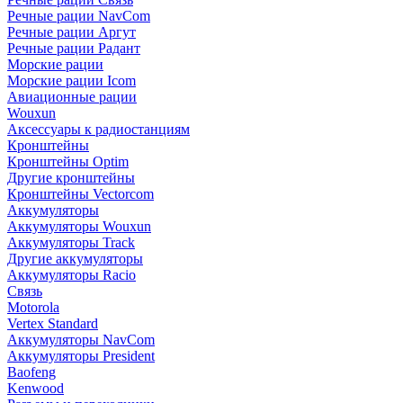
Речные рации NavCom
Речные рации Аргут
Речные рации Радант
Морские рации
Морские рации Icom
Авиационные рации
Wouxun
Аксессуары к радиостанциям
Кронштейны
Кронштейны Optim
Другие кронштейны
Кронштейны Vectorcom
Аккумуляторы
Аккумуляторы Wouxun
Аккумуляторы Track
Другие аккумуляторы
Аккумуляторы Racio
Связь
Motorola
Vertex Standard
Аккумуляторы NavCom
Аккумуляторы President
Baofeng
Kenwood