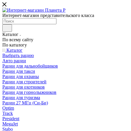
Интернет-магазин представительского класса
Каталог
По всему сайту
По каталогу
Каталог
Выбрать рацию
Авто рации
Рации для дальнобойщиков
Рации для такси
Рации для охраны
Рации для строителей
Рации для охотников
Рации для горнолыжников
Рации для туризма
Рации 27 МГц (Си-Би)
Optim
Track
President
MegaJet
Stabo