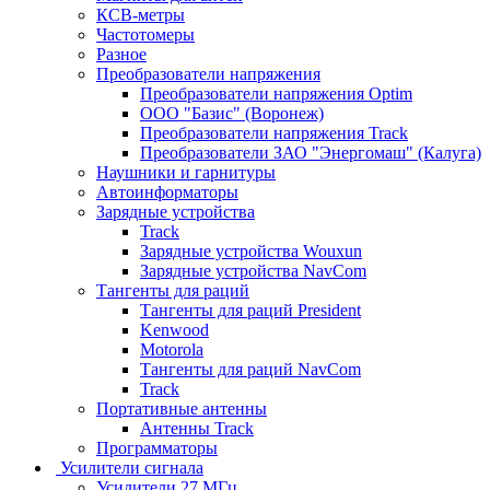
КСВ-метры
Частотомеры
Разное
Преобразователи напряжения
Преобразователи напряжения Optim
ООО "Базис" (Воронеж)
Преобразователи напряжения Track
Преобразователи ЗАО "Энергомаш" (Калуга)
Наушники и гарнитуры
Автоинформаторы
Зарядные устройства
Track
Зарядные устройства Wouxun
Зарядные устройства NavCom
Тангенты для раций
Тангенты для раций President
Kenwood
Motorola
Тангенты для раций NavCom
Track
Портативные антенны
Антенны Track
Программаторы
Усилители сигнала
Усилители 27 МГц