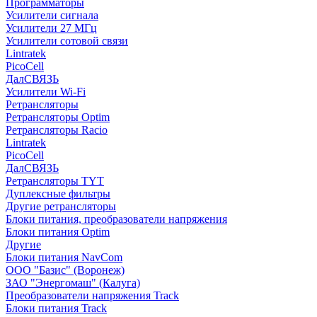
Программаторы
Усилители сигнала
Усилители 27 МГц
Усилители сотовой связи
Lintratek
PicoCell
ДалСВЯЗЬ
Усилители Wi-Fi
Ретрансляторы
Ретрансляторы Optim
Ретрансляторы Racio
Lintratek
PicoCell
ДалСВЯЗЬ
Ретрансляторы TYT
Дуплексные фильтры
Другие ретрансляторы
Блоки питания, преобразователи напряжения
Блоки питания Optim
Другие
Блоки питания NavCom
ООО "Базис" (Воронеж)
ЗАО "Энергомаш" (Калуга)
Преобразователи напряжения Track
Блоки питания Track