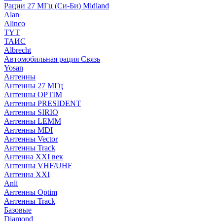
Рации 27 МГц (Си-Би) Midland
Alan
Alinco
TYT
ТАИС
Albrecht
Автомобильная рация Связь
Yosan
Антенны
Антенны 27 МГц
Антенны OPTIM
Антенны PRESIDENT
Антенны SIRIO
Антенны LEMM
Антенны MDI
Антенны Vector
Антенны Track
Антенна XXI век
Антенны VHF/UHF
Антенна XXI
Anli
Антенны Optim
Антенны Track
Базовые
Diamond