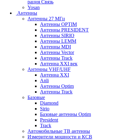
рация Связь
Yosan
Антенны
Антенны 27 МГц
Антенны OPTIM
Антенны PRESIDENT
Антенны SIRIO
Антенны LEMM
Антенны MDI
Антенны Vector
Антенны Track
Антенна XXI век
Антенны VHF/UHF
Антенна XXI
Anli
Антенны Optim
Антенны Track
Базовые
Diamond
Sirio
Базовые антенны Optim
President
Track
Автомобильные ТВ антенны
Измерители мощности и КСВ