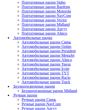
Портативные рации Stabo
Портативные рации Baofeng
Портативные рации Motorola
Портативные рации NavCom
Портативные рации Vector
Портативные рации Midland
Портативные рации Аргут
Портативные рации Alinco
Автомобильные рации
Автомобильные рации Связь
Автомобильные рации Optim
Автомобильные рации President
Автомобильные рации MegaJet
Автомобильные рации Alinco
Автомобильные рации Yaesu
Автомобильные рации Icom
Автомобильные рации TYT
Автомобильные рации Racio
Автомобильные рации Track
Безлицензионные рации
Безлицензионные рации Midland
Речные рации
Речные рации Связь
Речные рации NavCom
Речные рации Аргут