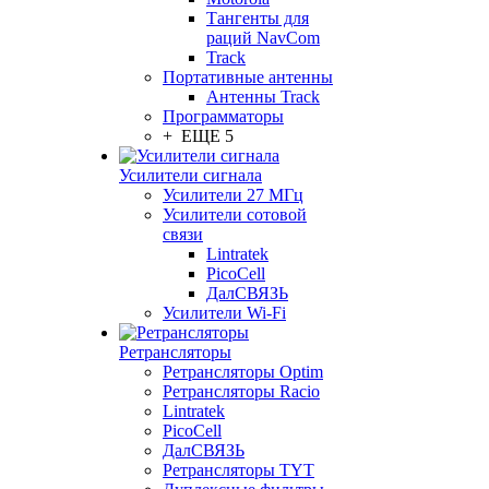
Тангенты для
раций NavCom
Track
Портативные антенны
Антенны Track
Программаторы
+ ЕЩЕ 5
Усилители сигнала
Усилители 27 МГц
Усилители сотовой
связи
Lintratek
PicoCell
ДалСВЯЗЬ
Усилители Wi-Fi
Ретрансляторы
Ретрансляторы Optim
Ретрансляторы Racio
Lintratek
PicoCell
ДалСВЯЗЬ
Ретрансляторы TYT