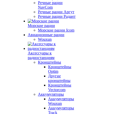
Речные рации
NavCom
Речные рации Аргут
Речные рации Радант
Морские рации
Морские рации Icom
Авиационные рации
Wouxun
Аксессуары к
радиостанциям
Кронштейны
Кронштейны
Optim
Другие
кронштейны
Кронштейны
Vectorcom
Аккумуляторы
Аккумуляторы
Wouxun
Аккумуляторы
Track