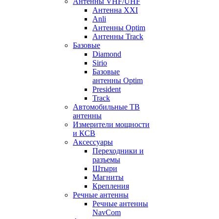
Антенны VHF/UHF
Антенна XXI
Anli
Антенны Optim
Антенны Track
Базовые
Diamond
Sirio
Базовые
антенны Optim
President
Track
Автомобильные ТВ
антенны
Измерители мощности
и КСВ
Аксессуары
Переходники и
разъемы
Штыри
Магниты
Крепления
Речные антенны
Речные антенны
NavCom