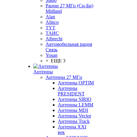
Stabo
Рации 27 МГц (Си-Би)
Midland
Alan
Alinco
TYT
ТАИС
Albrecht
Автомобильная рация
Связь
Yosan
+ ЕЩЕ 3
Антенны
Антенны 27 МГц
Антенны OPTIM
Антенны
PRESIDENT
Антенны SIRIO
Антенны LEMM
Антенны MDI
Антенны Vector
Антенны Track
Антенна XXI
век