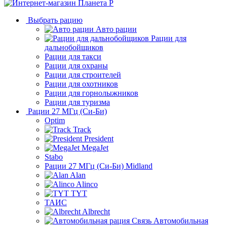
Выбрать рацию
Авто рации
Рации для
дальнобойщиков
Рации для такси
Рации для охраны
Рации для строителей
Рации для охотников
Рации для горнолыжников
Рации для туризма
Рации 27 МГц (Си-Би)
Optim
Track
President
MegaJet
Stabo
Рации 27 МГц (Си-Би) Midland
Alan
Alinco
TYT
ТАИС
Albrecht
Автомобильная