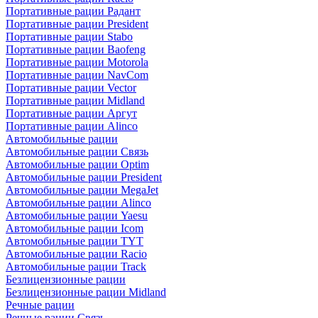
Портативные рации Радант
Портативные рации President
Портативные рации Stabo
Портативные рации Baofeng
Портативные рации Motorola
Портативные рации NavCom
Портативные рации Vector
Портативные рации Midland
Портативные рации Аргут
Портативные рации Alinco
Автомобильные рации
Автомобильные рации Связь
Автомобильные рации Optim
Автомобильные рации President
Автомобильные рации MegaJet
Автомобильные рации Alinco
Автомобильные рации Yaesu
Автомобильные рации Icom
Автомобильные рации TYT
Автомобильные рации Racio
Автомобильные рации Track
Безлицензионные рации
Безлицензионные рации Midland
Речные рации
Речные рации Связь