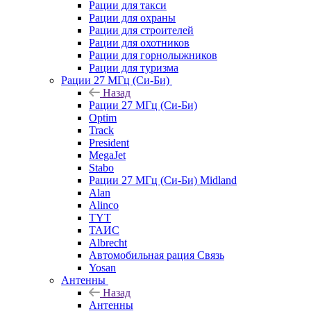
Рации для такси
Рации для охраны
Рации для строителей
Рации для охотников
Рации для горнолыжников
Рации для туризма
Рации 27 МГц (Си-Би)
Назад
Рации 27 МГц (Си-Би)
Optim
Track
President
MegaJet
Stabo
Рации 27 МГц (Си-Би) Midland
Alan
Alinco
TYT
ТАИС
Albrecht
Автомобильная рация Связь
Yosan
Антенны
Назад
Антенны