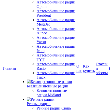
Автомобильные рации
Optim
Автомобильные рации
President
Автомобильные рации
MegaJet
Автомобильные рации
Alinco
Автомобильные рации
Yaesu
Автомобильные рации
Icom
Автомобильные рации
TYT
Автомобильные рации
Статьи
О
Как
Главная
Racio
и
нас
купить
Автомобильные рации
обзоры
Track
Безлицензионные рации
Безлицензионные
рации Midland
Речные рации
Речные рации Связь