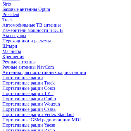
Sirio
Базовые антенны Optim
President
Track
Автомобильные ТВ антенны
Измерители мощности и КСВ
Аксессуары
Переходники и разъемы
Штыри
Магниты
Крепления
Речные антенны
Речные антенны NavCom
Антенны для портативных радиостанций
Портативные рации
Портативные рации Track
Портативные рации Союз
Портативные рации TYT
Портативные рации Optim
Портативные рации Wouxun
Портативные рации Связь
Портативные рации Vertex Standard
Портативные GSM радиостанции MDI
Портативные рации Yaesu
Портативные рации Racio