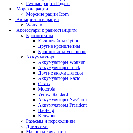
Речные рации Радант
Морские рации
Морские рации Icom
Авиационные рации
Wouxun
Аксессуары к радиостанциям
Кронштейны
Кронштейны Optim
Другие кронштейны
Кронштейны Vectorcom
Аккумуляторы
Аккумуляторы Wouxun
Аккумуляторы Track
Другие аккумуляторы
Аккумуляторы Racio
Связь
Motorola
Vertex Standard
Аккумуляторы NavCom
Аккумуляторы President
Baofeng
Kenwood
Разъемы и переходники
Динамики
Магниты для антен