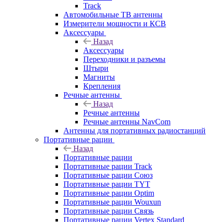
Track
Автомобильные ТВ антенны
Измерители мощности и КСВ
Аксессуары
Назад
Аксессуары
Переходники и разъемы
Штыри
Магниты
Крепления
Речные антенны
Назад
Речные антенны
Речные антенны NavCom
Антенны для портативных радиостанций
Портативные рации
Назад
Портативные рации
Портативные рации Track
Портативные рации Союз
Портативные рации TYT
Портативные рации Optim
Портативные рации Wouxun
Портативные рации Связь
Портативные рации Vertex Standard