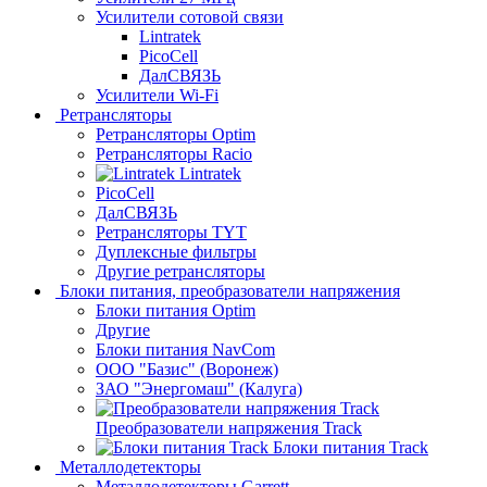
Усилители сотовой связи
Lintratek
PicoCell
ДалСВЯЗЬ
Усилители Wi-Fi
Ретрансляторы
Ретрансляторы Optim
Ретрансляторы Racio
Lintratek
PicoCell
ДалСВЯЗЬ
Ретрансляторы TYT
Дуплексные фильтры
Другие ретрансляторы
Блоки питания, преобразователи напряжения
Блоки питания Optim
Другие
Блоки питания NavCom
ООО "Базис" (Воронеж)
ЗАО "Энергомаш" (Калуга)
Преобразователи напряжения Track
Блоки питания Track
Металлодетекторы
Металлодетекторы Garrett