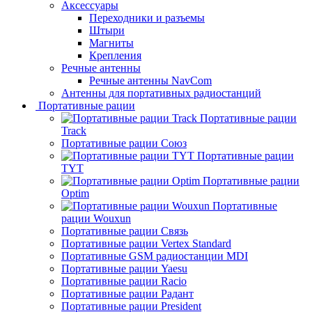
Аксессуары
Переходники и разъемы
Штыри
Магниты
Крепления
Речные антенны
Речные антенны NavCom
Антенны для портативных радиостанций
Портативные рации
Портативные рации
Track
Портативные рации Союз
Портативные рации
TYT
Портативные рации
Optim
Портативные
рации Wouxun
Портативные рации Связь
Портативные рации Vertex Standard
Портативные GSM радиостанции MDI
Портативные рации Yaesu
Портативные рации Racio
Портативные рации Радант
Портативные рации President