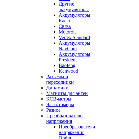
Другие
аккумуляторы
Аккумуляторы
Racio
Связь
Motorola
Vertex Standard
Аккумуляторы
NavCom
Аккумуляторы
President
Baofeng
Kenwood
Разъемы и
переходники
Динамики
Магниты для антен
КСВ-метры
Частотомеры
Разное
Преобразователи
напряжения
Преобразователи
напряжения
Optim