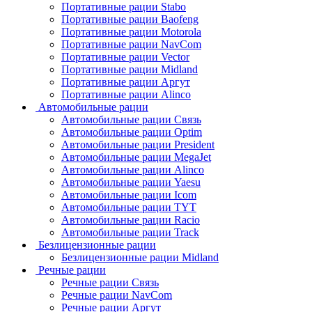
Портативные рации Stabo
Портативные рации Baofeng
Портативные рации Motorola
Портативные рации NavCom
Портативные рации Vector
Портативные рации Midland
Портативные рации Аргут
Портативные рации Alinco
Автомобильные рации
Автомобильные рации Связь
Автомобильные рации Optim
Автомобильные рации President
Автомобильные рации MegaJet
Автомобильные рации Alinco
Автомобильные рации Yaesu
Автомобильные рации Icom
Автомобильные рации TYT
Автомобильные рации Racio
Автомобильные рации Track
Безлицензионные рации
Безлицензионные рации Midland
Речные рации
Речные рации Связь
Речные рации NavCom
Речные рации Аргут