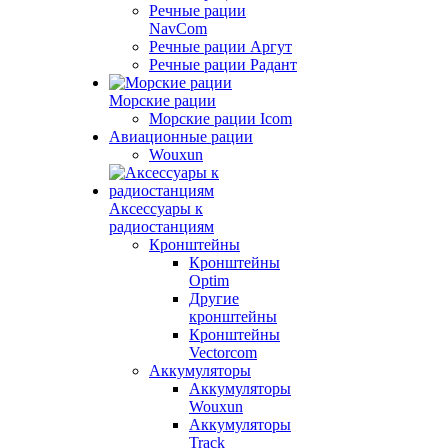
Речные рации
NavCom
Речные рации Аргут
Речные рации Радант
Морские рации
Морские рации Icom
Авиационные рации
Wouxun
Аксессуары к
радиостанциям
Кронштейны
Кронштейны
Optim
Другие
кронштейны
Кронштейны
Vectorcom
Аккумуляторы
Аккумуляторы
Wouxun
Аккумуляторы
Track