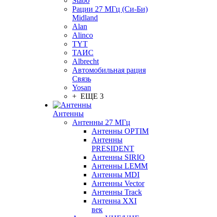
Stabo
Рации 27 МГц (Си-Би)
Midland
Alan
Alinco
TYT
ТАИС
Albrecht
Автомобильная рация
Связь
Yosan
+ ЕЩЕ 3
Антенны
Антенны 27 МГц
Антенны OPTIM
Антенны
PRESIDENT
Антенны SIRIO
Антенны LEMM
Антенны MDI
Антенны Vector
Антенны Track
Антенна XXI
век