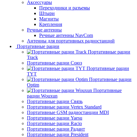
Аксессуары
Переходники и разъемы
Штыри
Магниты
Крепления
Речные антенны
Речные антенны NavCom
Антенны для портативных радиостанций
Портативные рации
Портативные рации
Track
Портативные рации Союз
Портативные рации
TYT
Портативные рации
Optim
Портативные
рации Wouxun
Портативные рации Связь
Портативные рации Vertex Standard
Портативные GSM радиостанции MDI
Портативные рации Yaesu
Портативные рации Racio
Портативные рации Радант
Портативные рации President