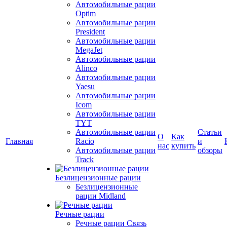
Автомобильные рации
Optim
Автомобильные рации
President
Автомобильные рации
MegaJet
Автомобильные рации
Alinco
Автомобильные рации
Yaesu
Автомобильные рации
Icom
Автомобильные рации
TYT
Автомобильные рации
Статьи
О
Как
Главная
Racio
и
нас
купить
Автомобильные рации
обзоры
Track
Безлицензионные рации
Безлицензионные
рации Midland
Речные рации
Речные рации Связь