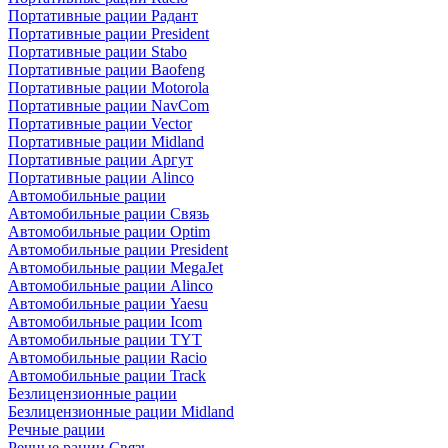
Портативные рации Радант
Портативные рации President
Портативные рации Stabo
Портативные рации Baofeng
Портативные рации Motorola
Портативные рации NavCom
Портативные рации Vector
Портативные рации Midland
Портативные рации Аргут
Портативные рации Alinco
Автомобильные рации
Автомобильные рации Связь
Автомобильные рации Optim
Автомобильные рации President
Автомобильные рации MegaJet
Автомобильные рации Alinco
Автомобильные рации Yaesu
Автомобильные рации Icom
Автомобильные рации TYT
Автомобильные рации Racio
Автомобильные рации Track
Безлицензионные рации
Безлицензионные рации Midland
Речные рации
Речные рации Связь