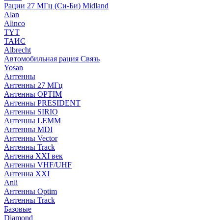
Рации 27 МГц (Си-Би) Midland
Alan
Alinco
TYT
ТАИС
Albrecht
Автомобильная рация Связь
Yosan
Антенны
Антенны 27 МГц
Антенны OPTIM
Антенны PRESIDENT
Антенны SIRIO
Антенны LEMM
Антенны MDI
Антенны Vector
Антенны Track
Антенна XXI век
Антенны VHF/UHF
Антенна XXI
Anli
Антенны Optim
Антенны Track
Базовые
Diamond