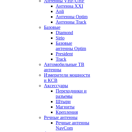
Антенны VHF/UHF
Антенна XXI
Anli
Антенны Optim
Антенны Track
Базовые
Diamond
Sirio
Базовые
антенны Optim
President
Track
Автомобильные ТВ
антенны
Измерители мощности
и КСВ
Аксессуары
Переходники и
разъемы
Штыри
Магниты
Крепления
Речные антенны
Речные антенны
NavCom