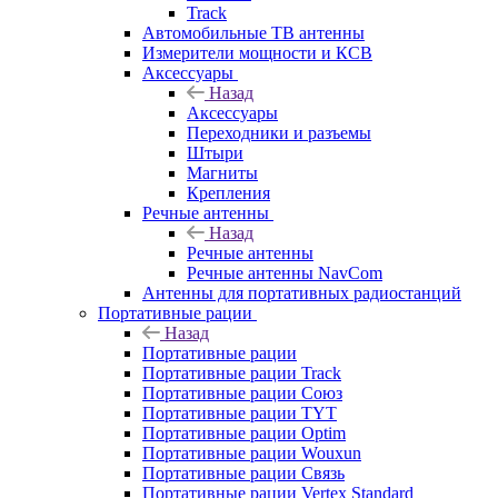
Track
Автомобильные ТВ антенны
Измерители мощности и КСВ
Аксессуары
Назад
Аксессуары
Переходники и разъемы
Штыри
Магниты
Крепления
Речные антенны
Назад
Речные антенны
Речные антенны NavCom
Антенны для портативных радиостанций
Портативные рации
Назад
Портативные рации
Портативные рации Track
Портативные рации Союз
Портативные рации TYT
Портативные рации Optim
Портативные рации Wouxun
Портативные рации Связь
Портативные рации Vertex Standard