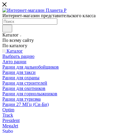
Интернет-магазин представительского класса
Каталог
По всему сайту
По каталогу
Каталог
Выбрать рацию
Авто рации
Рации для дальнобойщиков
Рации для такси
Рации для охраны
Рации для строителей
Рации для охотников
Рации для горнолыжников
Рации для туризма
Рации 27 МГц (Си-Би)
Optim
Track
President
MegaJet
Stabo