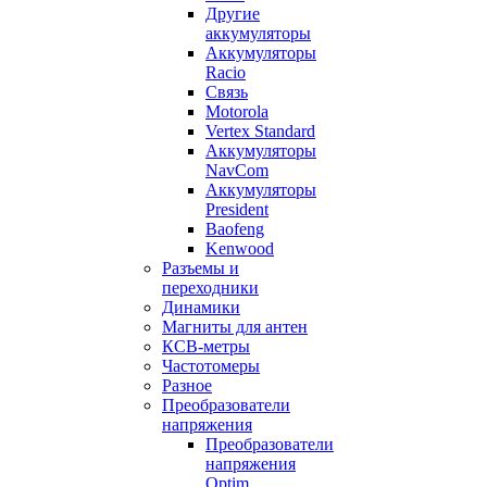
Другие
аккумуляторы
Аккумуляторы
Racio
Связь
Motorola
Vertex Standard
Аккумуляторы
NavCom
Аккумуляторы
President
Baofeng
Kenwood
Разъемы и
переходники
Динамики
Магниты для антен
КСВ-метры
Частотомеры
Разное
Преобразователи
напряжения
Преобразователи
напряжения
Optim