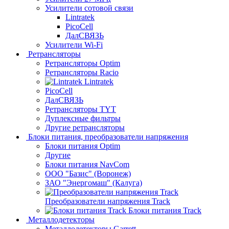
Усилители сотовой связи
Lintratek
PicoCell
ДалСВЯЗЬ
Усилители Wi-Fi
Ретрансляторы
Ретрансляторы Optim
Ретрансляторы Racio
Lintratek
PicoCell
ДалСВЯЗЬ
Ретрансляторы TYT
Дуплексные фильтры
Другие ретрансляторы
Блоки питания, преобразователи напряжения
Блоки питания Optim
Другие
Блоки питания NavCom
ООО "Базис" (Воронеж)
ЗАО "Энергомаш" (Калуга)
Преобразователи напряжения Track
Блоки питания Track
Металлодетекторы
Металлодетекторы Garrett