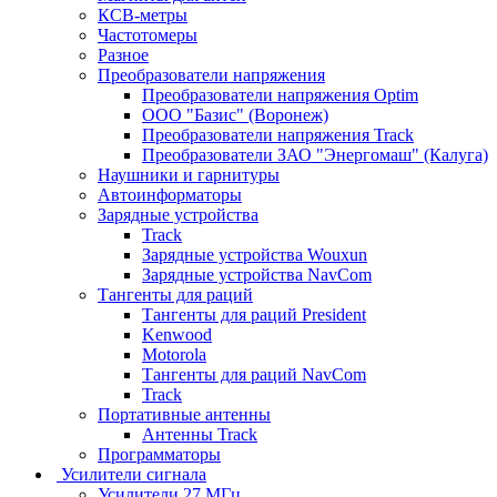
КСВ-метры
Частотомеры
Разное
Преобразователи напряжения
Преобразователи напряжения Optim
ООО "Базис" (Воронеж)
Преобразователи напряжения Track
Преобразователи ЗАО "Энергомаш" (Калуга)
Наушники и гарнитуры
Автоинформаторы
Зарядные устройства
Track
Зарядные устройства Wouxun
Зарядные устройства NavCom
Тангенты для раций
Тангенты для раций President
Kenwood
Motorola
Тангенты для раций NavCom
Track
Портативные антенны
Антенны Track
Программаторы
Усилители сигнала
Усилители 27 МГц