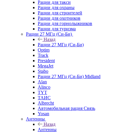
Рации для такси
Рации для охраны
Рации для строителей
Рации для охотников
Рации для горнолыжников
Рации для туризма
Рации 27 МГц (Си-Би)
Назад
Рации 27 МГц (Си-Би)
Optim
Track
President
MegaJet
Stabo
Рации 27 МГц (Си-Би) Midland
Alan
Alinco
TYT
ТАИС
Albrecht
Автомобильная рация Связь
Yosan
Антенны
Назад
Антенны