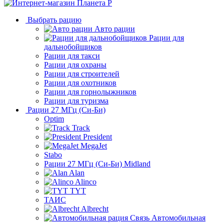
Выбрать рацию
Авто рации
Рации для
дальнобойщиков
Рации для такси
Рации для охраны
Рации для строителей
Рации для охотников
Рации для горнолыжников
Рации для туризма
Рации 27 МГц (Си-Би)
Optim
Track
President
MegaJet
Stabo
Рации 27 МГц (Си-Би) Midland
Alan
Alinco
TYT
ТАИС
Albrecht
Автомобильная