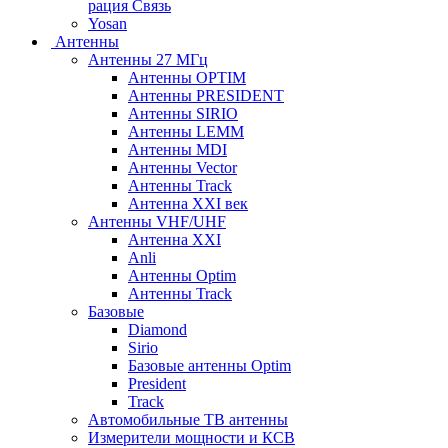
рация Связь
Yosan
Антенны
Антенны 27 МГц
Антенны OPTIM
Антенны PRESIDENT
Антенны SIRIO
Антенны LEMM
Антенны MDI
Антенны Vector
Антенны Track
Антенна XXI век
Антенны VHF/UHF
Антенна XXI
Anli
Антенны Optim
Антенны Track
Базовые
Diamond
Sirio
Базовые антенны Optim
President
Track
Автомобильные ТВ антенны
Измерители мощности и КСВ