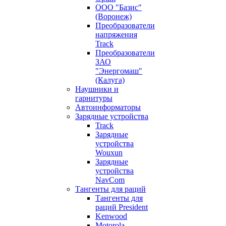
ООО "Базис"
(Воронеж)
Преобразователи
напряжения
Track
Преобразователи
ЗАО
"Энергомаш"
(Калуга)
Наушники и
гарнитуры
Автоинформаторы
Зарядные устройства
Track
Зарядные
устройства
Wouxun
Зарядные
устройства
NavCom
Тангенты для раций
Тангенты для
раций President
Kenwood
Motorola