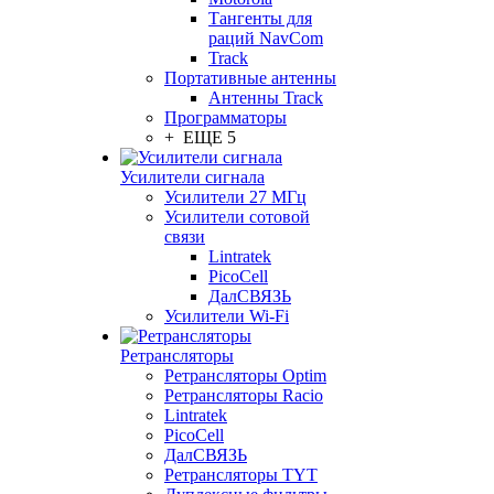
Тангенты для
раций NavCom
Track
Портативные антенны
Антенны Track
Программаторы
+ ЕЩЕ 5
Усилители сигнала
Усилители 27 МГц
Усилители сотовой
связи
Lintratek
PicoCell
ДалСВЯЗЬ
Усилители Wi-Fi
Ретрансляторы
Ретрансляторы Optim
Ретрансляторы Racio
Lintratek
PicoCell
ДалСВЯЗЬ
Ретрансляторы TYT