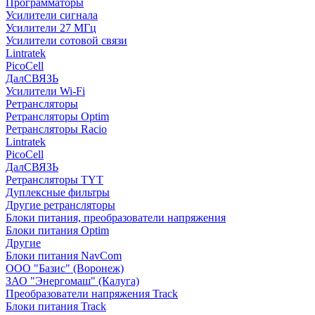
Программаторы
Усилители сигнала
Усилители 27 МГц
Усилители сотовой связи
Lintratek
PicoCell
ДалСВЯЗЬ
Усилители Wi-Fi
Ретрансляторы
Ретрансляторы Optim
Ретрансляторы Racio
Lintratek
PicoCell
ДалСВЯЗЬ
Ретрансляторы TYT
Дуплексные фильтры
Другие ретрансляторы
Блоки питания, преобразователи напряжения
Блоки питания Optim
Другие
Блоки питания NavCom
ООО "Базис" (Воронеж)
ЗАО "Энергомаш" (Калуга)
Преобразователи напряжения Track
Блоки питания Track