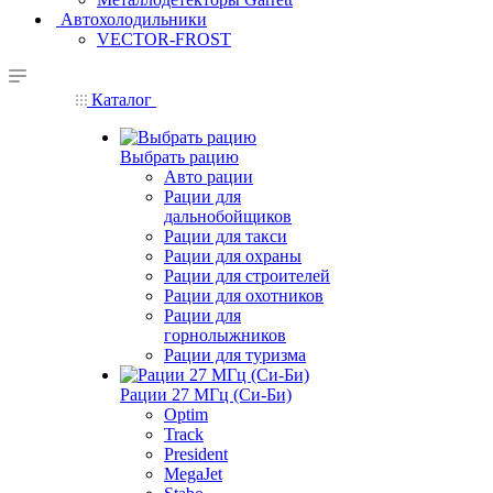
Автохолодильники
VECTOR-FROST
Каталог
Выбрать рацию
Авто рации
Рации для
дальнобойщиков
Рации для такси
Рации для охраны
Рации для строителей
Рации для охотников
Рации для
горнолыжников
Рации для туризма
Рации 27 МГц (Си-Би)
Optim
Track
President
MegaJet