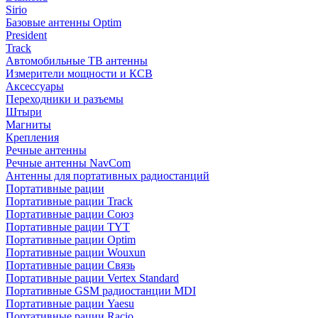
Sirio
Базовые антенны Optim
President
Track
Автомобильные ТВ антенны
Измерители мощности и КСВ
Аксессуары
Переходники и разъемы
Штыри
Магниты
Крепления
Речные антенны
Речные антенны NavCom
Антенны для портативных радиостанций
Портативные рации
Портативные рации Track
Портативные рации Союз
Портативные рации TYT
Портативные рации Optim
Портативные рации Wouxun
Портативные рации Связь
Портативные рации Vertex Standard
Портативные GSM радиостанции MDI
Портативные рации Yaesu
Портативные рации Racio