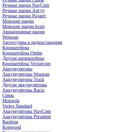
Речные рации NavCom
Речные рации Аргут
Речные рации Радант
Морские рации
Морские рации Icom
Авиационные рации
Wouxun
Аксессуары к радиостанциям
Кронштейны
Кронштейны Optim
Другие кронштейны
Кронштейны Vectorcom
Аккумуляторы
Аккумуляторы Wouxun
Аккумуляторы Track
Другие аккумуляторы
Аккумуляторы Racio
Связь
Motorola
Vertex Standard
Аккумуляторы NavCom
Аккумуляторы President
Baofeng
Kenwood