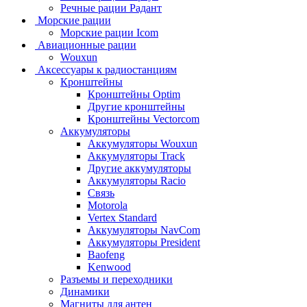
Речные рации Радант
Морские рации
Морские рации Icom
Авиационные рации
Wouxun
Аксессуары к радиостанциям
Кронштейны
Кронштейны Optim
Другие кронштейны
Кронштейны Vectorcom
Аккумуляторы
Аккумуляторы Wouxun
Аккумуляторы Track
Другие аккумуляторы
Аккумуляторы Racio
Связь
Motorola
Vertex Standard
Аккумуляторы NavCom
Аккумуляторы President
Baofeng
Kenwood
Разъемы и переходники
Динамики
Магниты для антен