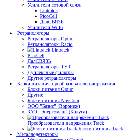
Усилители сотовой связи
Lintratek
PicoCell
ДалСВЯЗЬ
Усилители Wi-Fi
Ретрансляторы
Ретрансляторы Optim
Ретрансляторы Racio
Lintratek
PicoCell
ДалСВЯЗЬ
Ретрансляторы TYT
Дуплексные фильтры
Другие ретрансляторы
Блоки питания, преобразователи напряжения
Блоки питания Optim
Другие
Блоки питания NavCom
ООО "Базис" (Воронеж)
ЗАО "Энергомаш" (Калуга)
Преобразователи напряжения Track
Блоки питания Track
Металлодетекторы
Металлодетекторы Garrett