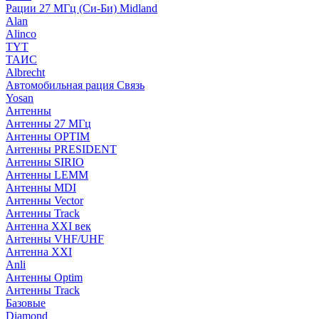
Рации 27 МГц (Си-Би) Midland
Alan
Alinco
TYT
ТАИС
Albrecht
Автомобильная рация Связь
Yosan
Антенны
Антенны 27 МГц
Антенны OPTIM
Антенны PRESIDENT
Антенны SIRIO
Антенны LEMM
Антенны MDI
Антенны Vector
Антенны Track
Антенна XXI век
Антенны VHF/UHF
Антенна XXI
Anli
Антенны Optim
Антенны Track
Базовые
Diamond