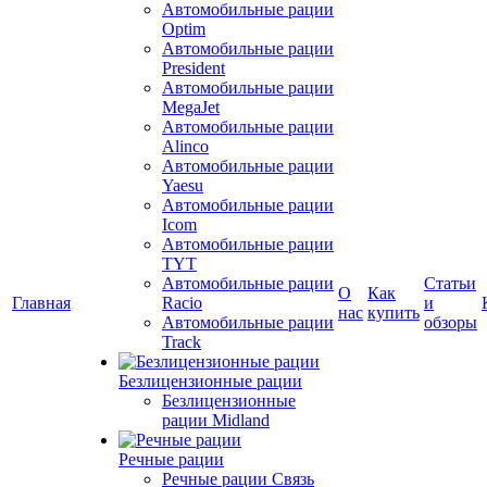
Автомобильные рации
Optim
Автомобильные рации
President
Автомобильные рации
MegaJet
Автомобильные рации
Alinco
Автомобильные рации
Yaesu
Автомобильные рации
Icom
Автомобильные рации
TYT
Автомобильные рации
Статьи
О
Как
Главная
Racio
и
нас
купить
Автомобильные рации
обзоры
Track
Безлицензионные рации
Безлицензионные
рации Midland
Речные рации
Речные рации Связь