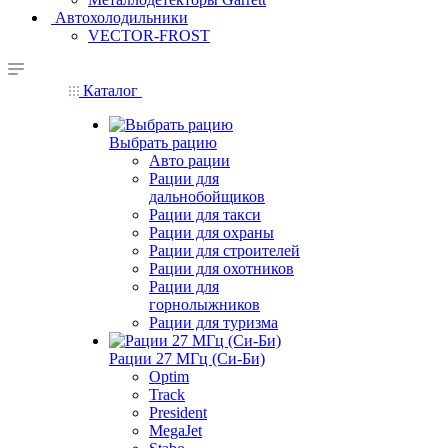
Автохолодильники
VECTOR-FROST
Каталог
Выбрать рацию
Авто рации
Рации для
дальнобойщиков
Рации для такси
Рации для охраны
Рации для строителей
Рации для охотников
Рации для
горнолыжников
Рации для туризма
Рации 27 МГц (Си-Би)
Optim
Track
President
MegaJet