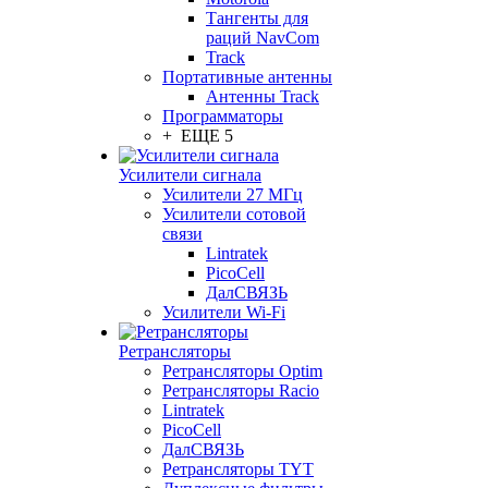
Тангенты для
раций NavCom
Track
Портативные антенны
Антенны Track
Программаторы
+ ЕЩЕ 5
Усилители сигнала
Усилители 27 МГц
Усилители сотовой
связи
Lintratek
PicoCell
ДалСВЯЗЬ
Усилители Wi-Fi
Ретрансляторы
Ретрансляторы Optim
Ретрансляторы Racio
Lintratek
PicoCell
ДалСВЯЗЬ
Ретрансляторы TYT