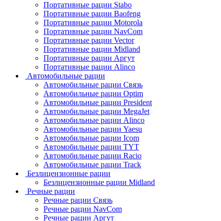
Портативные рации Stabo
Портативные рации Baofeng
Портативные рации Motorola
Портативные рации NavCom
Портативные рации Vector
Портативные рации Midland
Портативные рации Аргут
Портативные рации Alinco
Автомобильные рации
Автомобильные рации Связь
Автомобильные рации Optim
Автомобильные рации President
Автомобильные рации MegaJet
Автомобильные рации Alinco
Автомобильные рации Yaesu
Автомобильные рации Icom
Автомобильные рации TYT
Автомобильные рации Racio
Автомобильные рации Track
Безлицензионные рации
Безлицензионные рации Midland
Речные рации
Речные рации Связь
Речные рации NavCom
Речные рации Аргут