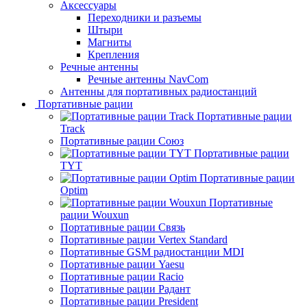
Аксессуары
Переходники и разъемы
Штыри
Магниты
Крепления
Речные антенны
Речные антенны NavCom
Антенны для портативных радиостанций
Портативные рации
Портативные рации
Track
Портативные рации Союз
Портативные рации
TYT
Портативные рации
Optim
Портативные
рации Wouxun
Портативные рации Связь
Портативные рации Vertex Standard
Портативные GSM радиостанции MDI
Портативные рации Yaesu
Портативные рации Racio
Портативные рации Радант
Портативные рации President