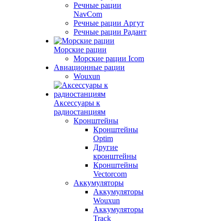
Речные рации
NavCom
Речные рации Аргут
Речные рации Радант
Морские рации
Морские рации Icom
Авиационные рации
Wouxun
Аксессуары к
радиостанциям
Кронштейны
Кронштейны
Optim
Другие
кронштейны
Кронштейны
Vectorcom
Аккумуляторы
Аккумуляторы
Wouxun
Аккумуляторы
Track