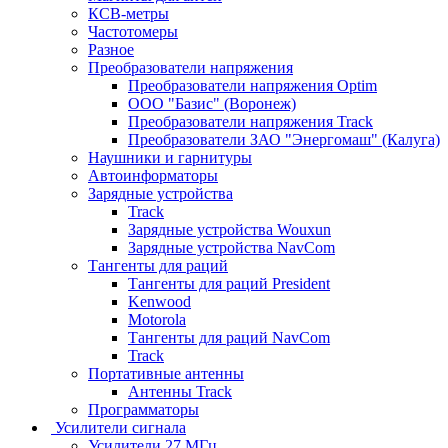
КСВ-метры
Частотомеры
Разное
Преобразователи напряжения
Преобразователи напряжения Optim
ООО "Базис" (Воронеж)
Преобразователи напряжения Track
Преобразователи ЗАО "Энергомаш" (Калуга)
Наушники и гарнитуры
Автоинформаторы
Зарядные устройства
Track
Зарядные устройства Wouxun
Зарядные устройства NavCom
Тангенты для раций
Тангенты для раций President
Kenwood
Motorola
Тангенты для раций NavCom
Track
Портативные антенны
Антенны Track
Программаторы
Усилители сигнала
Усилители 27 МГц