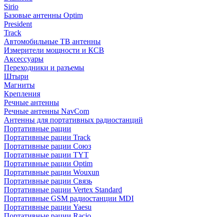
Sirio
Базовые антенны Optim
President
Track
Автомобильные ТВ антенны
Измерители мощности и КСВ
Аксессуары
Переходники и разъемы
Штыри
Магниты
Крепления
Речные антенны
Речные антенны NavCom
Антенны для портативных радиостанций
Портативные рации
Портативные рации Track
Портативные рации Союз
Портативные рации TYT
Портативные рации Optim
Портативные рации Wouxun
Портативные рации Связь
Портативные рации Vertex Standard
Портативные GSM радиостанции MDI
Портативные рации Yaesu
Портативные рации Racio