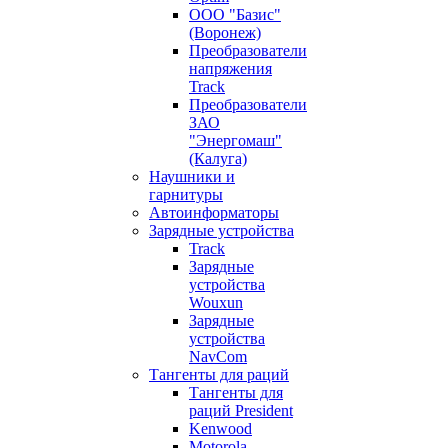
ООО "Базис"
(Воронеж)
Преобразователи
напряжения
Track
Преобразователи
ЗАО
"Энергомаш"
(Калуга)
Наушники и
гарнитуры
Автоинформаторы
Зарядные устройства
Track
Зарядные
устройства
Wouxun
Зарядные
устройства
NavCom
Тангенты для раций
Тангенты для
раций President
Kenwood
Motorola