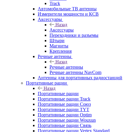
Track
Автомобильные ТВ антенны
Измерители мощности и КСВ
Аксессуары
Назад
Аксессуары
Переходники и разъемы
Штыри
Магниты
Крепления
Речные антенны
Назад
Речные антенны
Речные антенны NavCom
Антенны для портативных радиостанций
Портативные рации
Назад
Портативные рации
Портативные рации Track
Портативные рации Союз
Портативные рации TYT
Портативные рации Optim
Портативные рации Wouxun
Портативные рации Связь
Портативные рации Vertex Standard