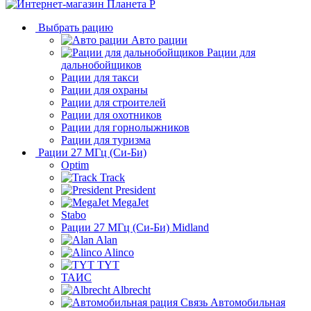
Выбрать рацию
Авто рации
Рации для
дальнобойщиков
Рации для такси
Рации для охраны
Рации для строителей
Рации для охотников
Рации для горнолыжников
Рации для туризма
Рации 27 МГц (Си-Би)
Optim
Track
President
MegaJet
Stabo
Рации 27 МГц (Си-Би) Midland
Alan
Alinco
TYT
ТАИС
Albrecht
Автомобильная