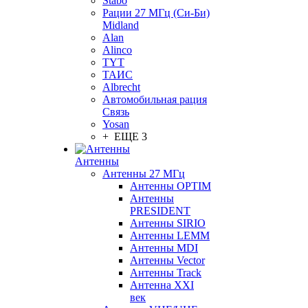
Stabo
Рации 27 МГц (Си-Би)
Midland
Alan
Alinco
TYT
ТАИС
Albrecht
Автомобильная рация
Связь
Yosan
+ ЕЩЕ 3
Антенны
Антенны 27 МГц
Антенны OPTIM
Антенны
PRESIDENT
Антенны SIRIO
Антенны LEMM
Антенны MDI
Антенны Vector
Антенны Track
Антенна XXI
век