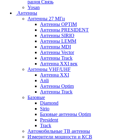
рация Связь
Yosan
Антенны
Антенны 27 МГц
Антенны OPTIM
Антенны PRESIDENT
Антенны SIRIO
Антенны LEMM
Антенны MDI
Антенны Vector
Антенны Track
Антенна XXI век
Антенны VHF/UHF
Антенна XXI
Anli
Антенны Optim
Антенны Track
Базовые
Diamond
Sirio
Базовые антенны Optim
President
Track
Автомобильные ТВ антенны
Измерители мощности и КСВ