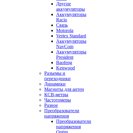
Другие
аккумуляторы
Аккумуляторы
Racio
Связь
Motorola
Vertex Standard
Аккумуляторы
NavCom
Аккумуляторы
President
Baofeng
Kenwood
Разъемы и
переходники
Динамики
Магниты для антен
КСВ-метры
Частотомеры
Разное
Преобразователи
напряжения
Преобразователи
напряжения
Optim