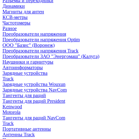
Разъемы и переходники
Динамики
Магниты для антен
КСВ-метры
Частотомеры
Разное
Преобразователи напряжения
Преобразователи напряжения Optim
ООО "Базис" (Воронеж)
Преобразователи напряжения Track
Преобразователи ЗАО "Энергомаш" (Калуга)
Наушники и гарнитуры
Автоинформаторы
Зарядные устройства
Track
Зарядные устройства Wouxun
Зарядные устройства NavCom
Тангенты для раций
Тангенты для раций President
Kenwood
Motorola
Тангенты для раций NavCom
Track
Портативные антенны
Антенны Track