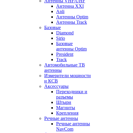
Антенны VHF/UHF
Антенна XXI
Anli
Антенны Optim
Антенны Track
Базовые
Diamond
Sirio
Базовые
антенны Optim
President
Track
Автомобильные ТВ
антенны
Измерители мощности
и КСВ
Аксессуары
Переходники и
разъемы
Штыри
Магниты
Крепления
Речные антенны
Речные антенны
NavCom