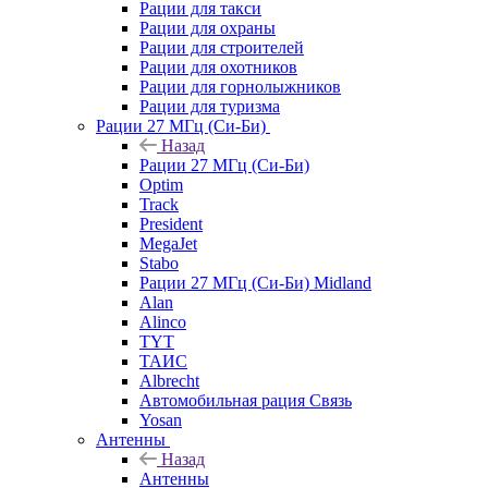
Рации для такси
Рации для охраны
Рации для строителей
Рации для охотников
Рации для горнолыжников
Рации для туризма
Рации 27 МГц (Си-Би)
Назад
Рации 27 МГц (Си-Би)
Optim
Track
President
MegaJet
Stabo
Рации 27 МГц (Си-Би) Midland
Alan
Alinco
TYT
ТАИС
Albrecht
Автомобильная рация Связь
Yosan
Антенны
Назад
Антенны