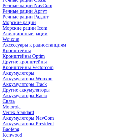
Речные рации NavCom
Речные рации Аргут
Речные рации Радант
Морские рации
Морские рации Icom
Авиационные рации
Wouxun
Аксессуары к радиостанциям
Кронштейны
Кронштейны Optim
Другие кронштейны
Кронштейны Vectorcom
Аккумуляторы
Аккумуляторы Wouxun
Аккумуляторы Track
Другие аккумуляторы
Аккумуляторы Racio
Связь
Motorola
Vertex Standard
Аккумуляторы NavCom
Аккумуляторы President
Baofeng
Kenwood