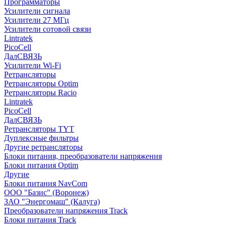
Программаторы
Усилители сигнала
Усилители 27 МГц
Усилители сотовой связи
Lintratek
PicoCell
ДалСВЯЗЬ
Усилители Wi-Fi
Ретрансляторы
Ретрансляторы Optim
Ретрансляторы Racio
Lintratek
PicoCell
ДалСВЯЗЬ
Ретрансляторы TYT
Дуплексные фильтры
Другие ретрансляторы
Блоки питания, преобразователи напряжения
Блоки питания Optim
Другие
Блоки питания NavCom
ООО "Базис" (Воронеж)
ЗАО "Энергомаш" (Калуга)
Преобразователи напряжения Track
Блоки питания Track