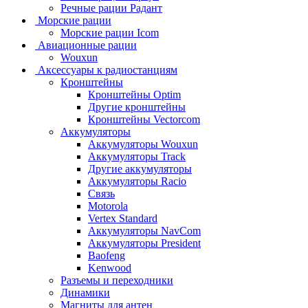
Речные рации Радант
Морские рации
Морские рации Icom
Авиационные рации
Wouxun
Аксессуары к радиостанциям
Кронштейны
Кронштейны Optim
Другие кронштейны
Кронштейны Vectorcom
Аккумуляторы
Аккумуляторы Wouxun
Аккумуляторы Track
Другие аккумуляторы
Аккумуляторы Racio
Связь
Motorola
Vertex Standard
Аккумуляторы NavCom
Аккумуляторы President
Baofeng
Kenwood
Разъемы и переходники
Динамики
Магниты для антен