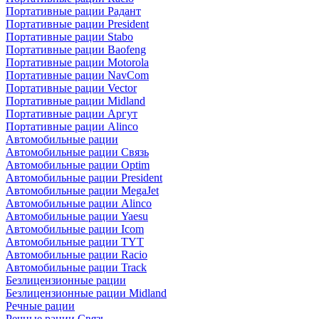
Портативные рации Радант
Портативные рации President
Портативные рации Stabo
Портативные рации Baofeng
Портативные рации Motorola
Портативные рации NavCom
Портативные рации Vector
Портативные рации Midland
Портативные рации Аргут
Портативные рации Alinco
Автомобильные рации
Автомобильные рации Связь
Автомобильные рации Optim
Автомобильные рации President
Автомобильные рации MegaJet
Автомобильные рации Alinco
Автомобильные рации Yaesu
Автомобильные рации Icom
Автомобильные рации TYT
Автомобильные рации Racio
Автомобильные рации Track
Безлицензионные рации
Безлицензионные рации Midland
Речные рации
Речные рации Связь