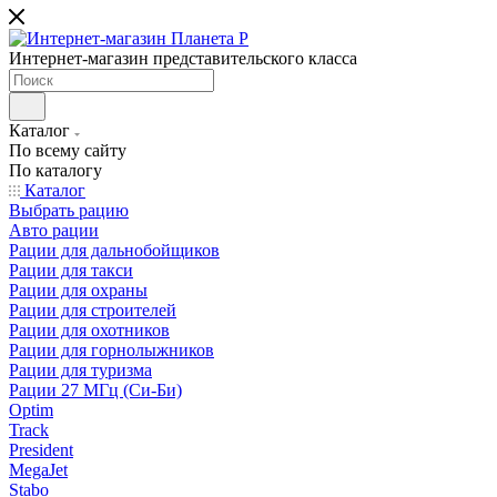
Интернет-магазин представительского класса
Каталог
По всему сайту
По каталогу
Каталог
Выбрать рацию
Авто рации
Рации для дальнобойщиков
Рации для такси
Рации для охраны
Рации для строителей
Рации для охотников
Рации для горнолыжников
Рации для туризма
Рации 27 МГц (Си-Би)
Optim
Track
President
MegaJet
Stabo