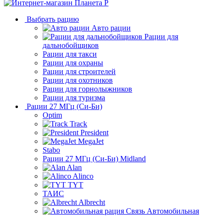
Выбрать рацию
Авто рации
Рации для
дальнобойщиков
Рации для такси
Рации для охраны
Рации для строителей
Рации для охотников
Рации для горнолыжников
Рации для туризма
Рации 27 МГц (Си-Би)
Optim
Track
President
MegaJet
Stabo
Рации 27 МГц (Си-Би) Midland
Alan
Alinco
TYT
ТАИС
Albrecht
Автомобильная