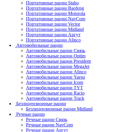
Портативные рации Stabo
Портативные рации Baofeng
Портативные рации Motorola
Портативные рации NavCom
Портативные рации Vector
Портативные рации Midland
Портативные рации Аргут
Портативные рации Alinco
Автомобильные рации
Автомобильные рации Связь
Автомобильные рации Optim
Автомобильные рации President
Автомобильные рации MegaJet
Автомобильные рации Alinco
Автомобильные рации Yaesu
Автомобильные рации Icom
Автомобильные рации TYT
Автомобильные рации Racio
Автомобильные рации Track
Безлицензионные рации
Безлицензионные рации Midland
Речные рации
Речные рации Связь
Речные рации NavCom
Речные рации Аргут