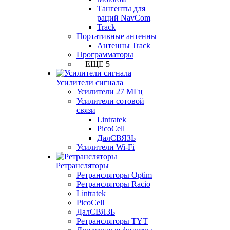
Тангенты для
раций NavCom
Track
Портативные антенны
Антенны Track
Программаторы
+ ЕЩЕ 5
Усилители сигнала
Усилители 27 МГц
Усилители сотовой
связи
Lintratek
PicoCell
ДалСВЯЗЬ
Усилители Wi-Fi
Ретрансляторы
Ретрансляторы Optim
Ретрансляторы Racio
Lintratek
PicoCell
ДалСВЯЗЬ
Ретрансляторы TYT