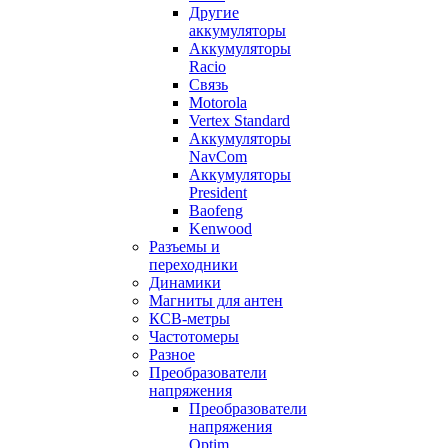
Другие
аккумуляторы
Аккумуляторы
Racio
Связь
Motorola
Vertex Standard
Аккумуляторы
NavCom
Аккумуляторы
President
Baofeng
Kenwood
Разъемы и
переходники
Динамики
Магниты для антен
КСВ-метры
Частотомеры
Разное
Преобразователи
напряжения
Преобразователи
напряжения
Optim