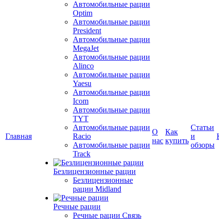
Автомобильные рации
Optim
Автомобильные рации
President
Автомобильные рации
MegaJet
Автомобильные рации
Alinco
Автомобильные рации
Yaesu
Автомобильные рации
Icom
Автомобильные рации
TYT
Автомобильные рации
Статьи
О
Как
Главная
Racio
и
нас
купить
Автомобильные рации
обзоры
Track
Безлицензионные рации
Безлицензионные
рации Midland
Речные рации
Речные рации Связь