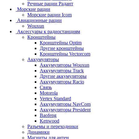
Речные рации Радант
Морские рации
Морские рации Icom
Авиационные рации
Wouxun
Аксессуары к радиостанциям
Кронштейны
Кронштейны Optim
Другие кронштейны
Кронштейны Vectorcom
Аккумуляторы
Аккумуляторы Wouxun
Аккумуляторы Track
Другие аккумуляторы
Аккумуляторы Racio
Связь
Motorola
Vertex Standard
Аккумуляторы NavCom
Аккумуляторы President
Baofeng
Kenwood
Разъемы и переходники
Динамики
Магниты для антен