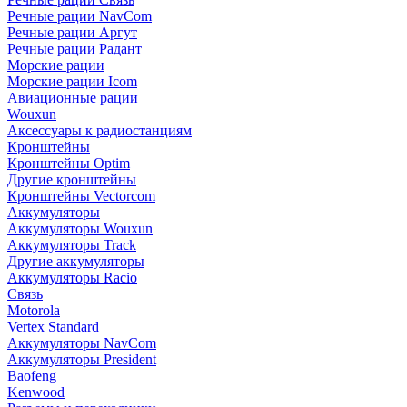
Речные рации NavCom
Речные рации Аргут
Речные рации Радант
Морские рации
Морские рации Icom
Авиационные рации
Wouxun
Аксессуары к радиостанциям
Кронштейны
Кронштейны Optim
Другие кронштейны
Кронштейны Vectorcom
Аккумуляторы
Аккумуляторы Wouxun
Аккумуляторы Track
Другие аккумуляторы
Аккумуляторы Racio
Связь
Motorola
Vertex Standard
Аккумуляторы NavCom
Аккумуляторы President
Baofeng
Kenwood