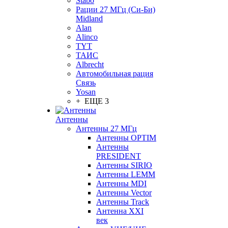
Stabo
Рации 27 МГц (Си-Би)
Midland
Alan
Alinco
TYT
ТАИС
Albrecht
Автомобильная рация
Связь
Yosan
+ ЕЩЕ 3
Антенны
Антенны 27 МГц
Антенны OPTIM
Антенны
PRESIDENT
Антенны SIRIO
Антенны LEMM
Антенны MDI
Антенны Vector
Антенны Track
Антенна XXI
век