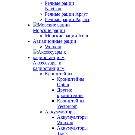
Речные рации
NavCom
Речные рации Аргут
Речные рации Радант
Морские рации
Морские рации Icom
Авиационные рации
Wouxun
Аксессуары к
радиостанциям
Кронштейны
Кронштейны
Optim
Другие
кронштейны
Кронштейны
Vectorcom
Аккумуляторы
Аккумуляторы
Wouxun
Аккумуляторы
Track