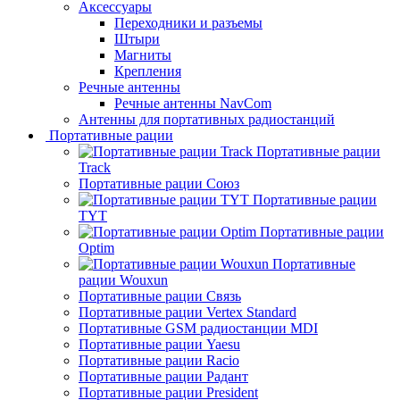
Аксессуары
Переходники и разъемы
Штыри
Магниты
Крепления
Речные антенны
Речные антенны NavCom
Антенны для портативных радиостанций
Портативные рации
Портативные рации
Track
Портативные рации Союз
Портативные рации
TYT
Портативные рации
Optim
Портативные
рации Wouxun
Портативные рации Связь
Портативные рации Vertex Standard
Портативные GSM радиостанции MDI
Портативные рации Yaesu
Портативные рации Racio
Портативные рации Радант
Портативные рации President