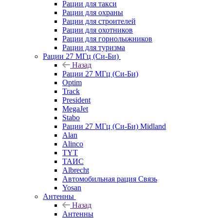
Рации для такси
Рации для охраны
Рации для строителей
Рации для охотников
Рации для горнолыжников
Рации для туризма
Рации 27 МГц (Си-Би)
Назад
Рации 27 МГц (Си-Би)
Optim
Track
President
MegaJet
Stabo
Рации 27 МГц (Си-Би) Midland
Alan
Alinco
TYT
ТАИС
Albrecht
Автомобильная рация Связь
Yosan
Антенны
Назад
Антенны