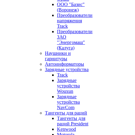
ООО "Базис"
(Воронеж)
Преобразователи
напряжения
Track
Преобразователи
ЗАО
"Энергомаш"
(Калуга)
Наушники и
гарнитуры
Автоинформаторы
Зарядные устройства
Track
Зарядные
устройства
Wouxun
Зарядные
устройства
NavCom
Тангенты для раций
Тангенты для
раций President
Kenwood
Motorola