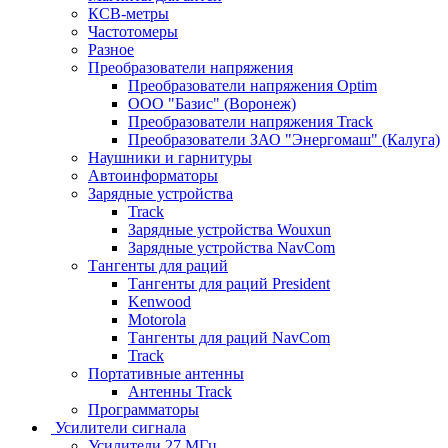
КСВ-метры
Частотомеры
Разное
Преобразователи напряжения
Преобразователи напряжения Optim
ООО "Базис" (Воронеж)
Преобразователи напряжения Track
Преобразователи ЗАО "Энергомаш" (Калуга)
Наушники и гарнитуры
Автоинформаторы
Зарядные устройства
Track
Зарядные устройства Wouxun
Зарядные устройства NavCom
Тангенты для раций
Тангенты для раций President
Kenwood
Motorola
Тангенты для раций NavCom
Track
Портативные антенны
Антенны Track
Программаторы
Усилители сигнала
Усилители 27 МГц