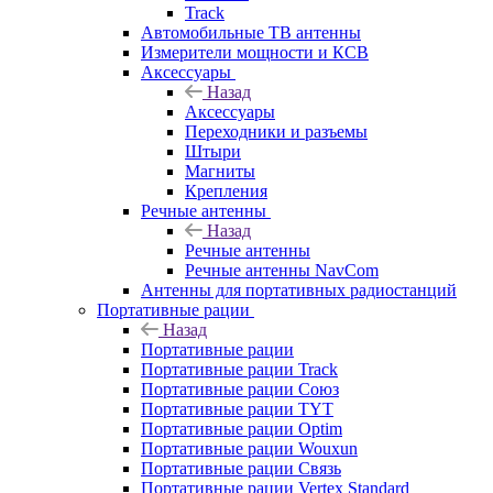
Track
Автомобильные ТВ антенны
Измерители мощности и КСВ
Аксессуары
Назад
Аксессуары
Переходники и разъемы
Штыри
Магниты
Крепления
Речные антенны
Назад
Речные антенны
Речные антенны NavCom
Антенны для портативных радиостанций
Портативные рации
Назад
Портативные рации
Портативные рации Track
Портативные рации Союз
Портативные рации TYT
Портативные рации Optim
Портативные рации Wouxun
Портативные рации Связь
Портативные рации Vertex Standard