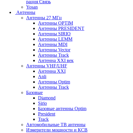
рация Связь
Yosan
Антенны
Антенны 27 МГц
Антенны OPTIM
Антенны PRESIDENT
Антенны SIRIO
Антенны LEMM
Антенны MDI
Антенны Vector
Антенны Track
Антенна XXI век
Антенны VHF/UHF
Антенна XXI
Anli
Антенны Optim
Антенны Track
Базовые
Diamond
Sirio
Базовые антенны Optim
President
Track
Автомобильные ТВ антенны
Измерители мощности и КСВ