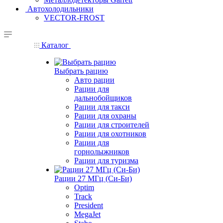
Автохолодильники
VECTOR-FROST
Каталог
Выбрать рацию
Авто рации
Рации для
дальнобойщиков
Рации для такси
Рации для охраны
Рации для строителей
Рации для охотников
Рации для
горнолыжников
Рации для туризма
Рации 27 МГц (Си-Би)
Optim
Track
President
MegaJet