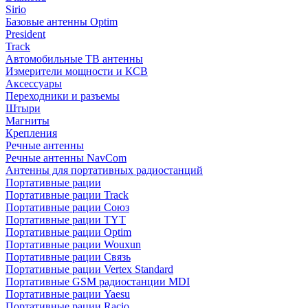
Sirio
Базовые антенны Optim
President
Track
Автомобильные ТВ антенны
Измерители мощности и КСВ
Аксессуары
Переходники и разъемы
Штыри
Магниты
Крепления
Речные антенны
Речные антенны NavCom
Антенны для портативных радиостанций
Портативные рации
Портативные рации Track
Портативные рации Союз
Портативные рации TYT
Портативные рации Optim
Портативные рации Wouxun
Портативные рации Связь
Портативные рации Vertex Standard
Портативные GSM радиостанции MDI
Портативные рации Yaesu
Портативные рации Racio