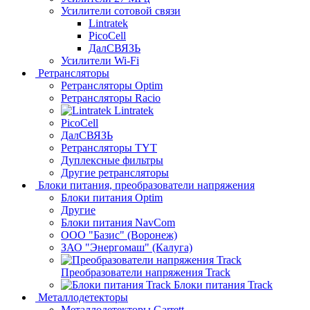
Усилители сотовой связи
Lintratek
PicoCell
ДалСВЯЗЬ
Усилители Wi-Fi
Ретрансляторы
Ретрансляторы Optim
Ретрансляторы Racio
Lintratek
PicoCell
ДалСВЯЗЬ
Ретрансляторы TYT
Дуплексные фильтры
Другие ретрансляторы
Блоки питания, преобразователи напряжения
Блоки питания Optim
Другие
Блоки питания NavCom
ООО "Базис" (Воронеж)
ЗАО "Энергомаш" (Калуга)
Преобразователи напряжения Track
Блоки питания Track
Металлодетекторы
Металлодетекторы Garrett