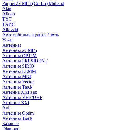
Рации 27 МГц (Си-Би) Midland
Alan
Alinco
TYT
ТАИС
Albrecht
Автомобильная рация Связь
Yosan
Антенны
Антенны 27 МГц
Антенны OPTIM
Антенны PRESIDENT
Антенны SIRIO
Антенны LEMM
Антенны MDI
Антенны Vector
Антенны Track
Антенна XXI век
Антенны VHF/UHF
Антенна XXI
Anli
Антенны Optim
Антенны Track
Базовые
Diamond