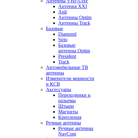
Антенны VHF/UHF
Антенна XXI
Anli
Антенны Optim
Антенны Track
Базовые
Diamond
Sirio
Базовые
антенны Optim
President
Track
Автомобильные ТВ
антенны
Измерители мощности
и КСВ
Аксессуары
Переходники и
разъемы
Штыри
Магниты
Крепления
Речные антенны
Речные антенны
NavCom