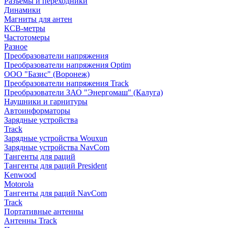
Разъемы и переходники
Динамики
Магниты для антен
КСВ-метры
Частотомеры
Разное
Преобразователи напряжения
Преобразователи напряжения Optim
ООО "Базис" (Воронеж)
Преобразователи напряжения Track
Преобразователи ЗАО "Энергомаш" (Калуга)
Наушники и гарнитуры
Автоинформаторы
Зарядные устройства
Track
Зарядные устройства Wouxun
Зарядные устройства NavCom
Тангенты для раций
Тангенты для раций President
Kenwood
Motorola
Тангенты для раций NavCom
Track
Портативные антенны
Антенны Track