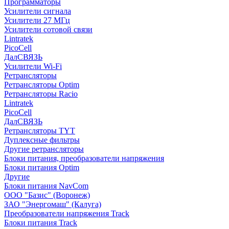
Программаторы
Усилители сигнала
Усилители 27 МГц
Усилители сотовой связи
Lintratek
PicoCell
ДалСВЯЗЬ
Усилители Wi-Fi
Ретрансляторы
Ретрансляторы Optim
Ретрансляторы Racio
Lintratek
PicoCell
ДалСВЯЗЬ
Ретрансляторы TYT
Дуплексные фильтры
Другие ретрансляторы
Блоки питания, преобразователи напряжения
Блоки питания Optim
Другие
Блоки питания NavCom
ООО "Базис" (Воронеж)
ЗАО "Энергомаш" (Калуга)
Преобразователи напряжения Track
Блоки питания Track