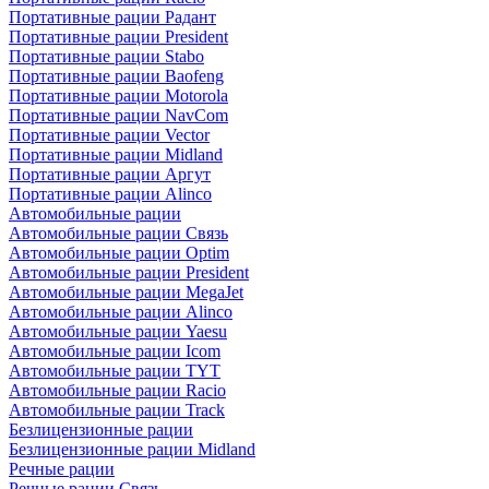
Портативные рации Радант
Портативные рации President
Портативные рации Stabo
Портативные рации Baofeng
Портативные рации Motorola
Портативные рации NavCom
Портативные рации Vector
Портативные рации Midland
Портативные рации Аргут
Портативные рации Alinco
Автомобильные рации
Автомобильные рации Связь
Автомобильные рации Optim
Автомобильные рации President
Автомобильные рации MegaJet
Автомобильные рации Alinco
Автомобильные рации Yaesu
Автомобильные рации Icom
Автомобильные рации TYT
Автомобильные рации Racio
Автомобильные рации Track
Безлицензионные рации
Безлицензионные рации Midland
Речные рации
Речные рации Связь