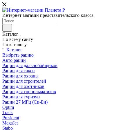
Интернет-магазин представительского класса
Каталог
По всему сайту
По каталогу
Каталог
Выбрать рацию
Авто рации
Рации для дальнобойщиков
Рации для такси
Рации для охраны
Рации для строителей
Рации для охотников
Рации для горнолыжников
Рации для туризма
Рации 27 МГц (Си-Би)
Optim
Track
President
MegaJet
Stabo