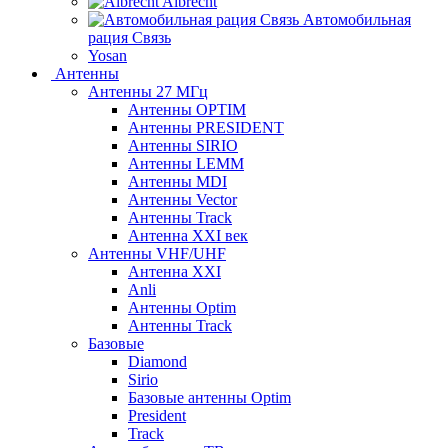
Albrecht
Автомобильная
рация Связь
Yosan
Антенны
Антенны 27 МГц
Антенны OPTIM
Антенны PRESIDENT
Антенны SIRIO
Антенны LEMM
Антенны MDI
Антенны Vector
Антенны Track
Антенна XXI век
Антенны VHF/UHF
Антенна XXI
Anli
Антенны Optim
Антенны Track
Базовые
Diamond
Sirio
Базовые антенны Optim
President
Track