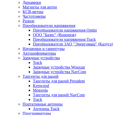
Динамики
Магниты для антен
КСВ-метры
Частотомеры
Разное
Преобразователи напряжения
Преобразователи напряжения Optim
ООО "Базис" (Воронеж)
Преобразователи напряжения Track
Преобразователи ЗАО "Энергомаш" (Калуга)
Наушники и гарнитуры
Автоинформаторы
Зарядные устройства
Track
Зарядные устройства Wouxun
Зарядные устройства NavCom
Тангенты для раций
Тангенты для раций President
Kenwood
Motorola
Тангенты для раций NavCom
Track
Портативные антенны
Антенны Track
Программаторы