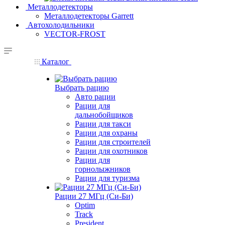
Металлодетекторы
Металлодетекторы Garrett
Автохолодильники
VECTOR-FROST
Каталог
Выбрать рацию
Авто рации
Рации для
дальнобойщиков
Рации для такси
Рации для охраны
Рации для строителей
Рации для охотников
Рации для
горнолыжников
Рации для туризма
Рации 27 МГц (Си-Би)
Optim
Track
President