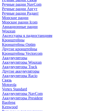
Речные рации NavCom
Речные рации Аргут
Речные рации Радант
Морские рации
Морские рации Icom
Авиационные рации
Wouxun
Аксессуары к радиостанциям
Кронштейны
Кронштейны Optim
Другие кронштейны
Кронштейны Vectorcom
Аккумуляторы
Аккумуляторы Wouxun
Аккумуляторы Track
Другие аккумуляторы
Аккумуляторы Racio
Связь
Motorola
Vertex Standard
Аккумуляторы NavCom
Аккумуляторы President
Baofeng
Kenwood