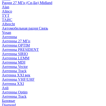
Рации 27 МГц (Си-Би) Midland
Alan
Alinco
TYT
ТАИС
Albrecht
Автомобильная рация Связь
Yosan
Антенны
Антенны 27 МГц
Антенны OPTIM
Антенны PRESIDENT
Антенны SIRIO
Антенны LEMM
Антенны MDI
Антенны Vector
Антенны Track
Антенна XXI век
Антенны VHF/UHF
Антенна XXI
Anli
Антенны Optim
Антенны Track
Базовые
Diamond