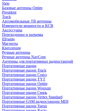
Sirio
Базовые антенны Optim
President
Track
Автомобильные ТВ антенны
Измерители мощности и КСВ
Аксессуары
Переходники и разъемы
Штыри
Магниты
Крепления
Речные антенны
Речные антенны NavCom
Антенны для портативных радиостанций
Портативные рации
Портативные рации Track
Портативные рации Союз
Портативные рации TYT
Портативные рации Optim
Портативные рации Wouxun
Портативные рации Связь
Портативные рации Vertex Standard
Портативные GSM радиостанции MDI
Портативные рации Yaesu
Портативные рации Racio