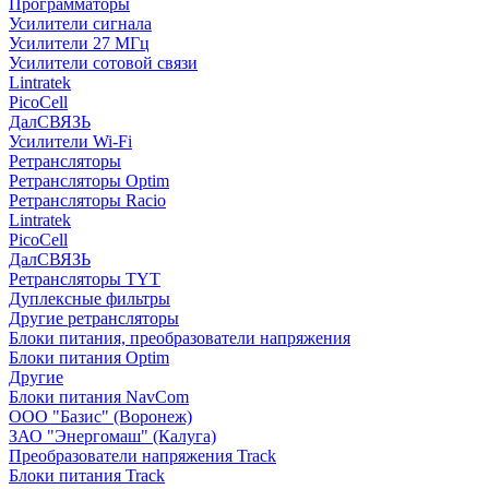
Программаторы
Усилители сигнала
Усилители 27 МГц
Усилители сотовой связи
Lintratek
PicoCell
ДалСВЯЗЬ
Усилители Wi-Fi
Ретрансляторы
Ретрансляторы Optim
Ретрансляторы Racio
Lintratek
PicoCell
ДалСВЯЗЬ
Ретрансляторы TYT
Дуплексные фильтры
Другие ретрансляторы
Блоки питания, преобразователи напряжения
Блоки питания Optim
Другие
Блоки питания NavCom
ООО "Базис" (Воронеж)
ЗАО "Энергомаш" (Калуга)
Преобразователи напряжения Track
Блоки питания Track