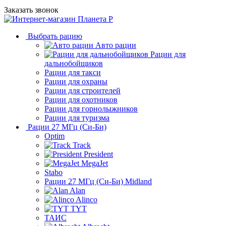
Заказать звонок
Выбрать рацию
Авто рации
Рации для
дальнобойщиков
Рации для такси
Рации для охраны
Рации для строителей
Рации для охотников
Рации для горнолыжников
Рации для туризма
Рации 27 МГц (Си-Би)
Optim
Track
President
MegaJet
Stabo
Рации 27 МГц (Си-Би) Midland
Alan
Alinco
TYT
ТАИС