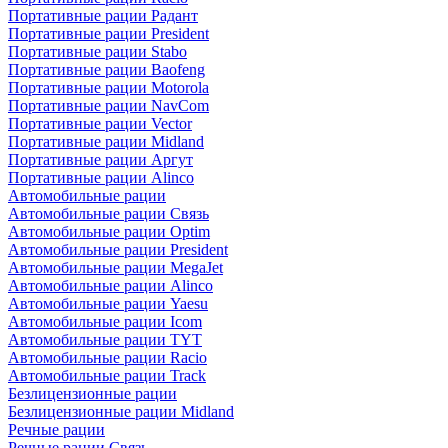
Портативные рации Радант
Портативные рации President
Портативные рации Stabo
Портативные рации Baofeng
Портативные рации Motorola
Портативные рации NavCom
Портативные рации Vector
Портативные рации Midland
Портативные рации Аргут
Портативные рации Alinco
Автомобильные рации
Автомобильные рации Связь
Автомобильные рации Optim
Автомобильные рации President
Автомобильные рации MegaJet
Автомобильные рации Alinco
Автомобильные рации Yaesu
Автомобильные рации Icom
Автомобильные рации TYT
Автомобильные рации Racio
Автомобильные рации Track
Безлицензионные рации
Безлицензионные рации Midland
Речные рации
Речные рации Связь