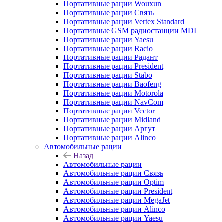
Портативные рации Wouxun
Портативные рации Связь
Портативные рации Vertex Standard
Портативные GSM радиостанции MDI
Портативные рации Yaesu
Портативные рации Racio
Портативные рации Радант
Портативные рации President
Портативные рации Stabo
Портативные рации Baofeng
Портативные рации Motorola
Портативные рации NavCom
Портативные рации Vector
Портативные рации Midland
Портативные рации Аргут
Портативные рации Alinco
Автомобильные рации
Назад
Автомобильные рации
Автомобильные рации Связь
Автомобильные рации Optim
Автомобильные рации President
Автомобильные рации MegaJet
Автомобильные рации Alinco
Автомобильные рации Yaesu