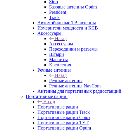
Sirio
Базовые антенны Optim
President
Track
Автомобильные ТВ антенны
Измерители мощности и КСВ
Аксессуары
Назад
Аксессуары
Переходники и разъемы
Штыри
Магниты
Крепления
Речные антенны
Назад
Речные антенны
Речные антенны NavCom
Антенны для портативных радиостанций
Портативные рации
Назад
Портативные рации
Портативные рации Track
Портативные рации Союз
Портативные рации TYT
Портативные рации Optim