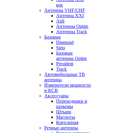
век
Антенны VHF/UHF
Антенна XXI
Anli
Антенны Optim
Антенны Track
Базовые
Diamond
Sirio
Базовые
антенны Optim
President
Track
Автомобильные ТВ
антенны
Измерители мощности
и КСВ
Аксессуары
Переходники и
разъемы
Штыри
Магниты
Крепления
Речные антенны