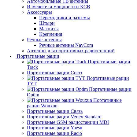
Автомобильные ТВ антенны
Измерители мощности и КСВ
Аксессуары
Переходники и разъемы
Штыри
Магниты
Крепления
Речные антенны
Речные антенны NavCom
Антенны для портативных радиостанций
Портативные рации
Портативные рации
Track
Портативные рации Союз
Портативные рации
TYT
Портативные рации
Optim
Портативные
рации Wouxun
Портативные рации Связь
Портативные рации Vertex Standard
Портативные GSM радиостанции MDI
Портативные рации Yaesu
Портативные рации Racio