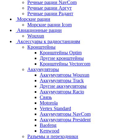
Речные рации NavCom
Речные рации Аргут
Речные рации Радант
Морские рации
Морские рации Icom
Авиационные рации
Wouxun
Аксессуары к радиостанциям
Кронштейны
Кронштейны Optim
Другие кронштейны
Кронштейны Vectorcom
Аккумуляторы
Аккумуляторы Wouxun
Аккумуляторы Track
Другие аккумуляторы
Аккумуляторы Racio
Связь
Motorola
Vertex Standard
Аккумуляторы NavCom
Аккумуляторы President
Baofeng
Kenwood
Разъемы и переходники