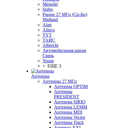
MegaJet
Stabo
Рации 27 МГц (Си-Би)
Midland
Alan
Alinco
TYT
ТАИС
Albrecht
Автомобильная рация
Связь
Yosan
+ ЕЩЕ 3
Антенны
Антенны 27 МГц
Антенны OPTIM
Антенны
PRESIDENT
Антенны SIRIO
Антенны LEMM
Антенны MDI
Антенны Vector
Антенны Track
Антенна XXI