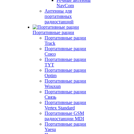
Речные антенны
NavCom
Антенны для
портативных
радиостанций
Портативные рации
Портативные рации
Track
Портативные рации
Союз
Портативные рации
TYT
Портативные рации
Optim
Портативные рации
Wouxun
Портативные рации
Связь
Портативные рации
Vertex Standard
Портативные GSM
радиостанции MDI
Портативные рации
Yaesu