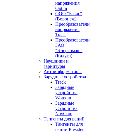
напряжения
Optim
ООО "Базис"
(Воронеж)
Преобразователи
напряжения
Track
Преобразователи
ЗАО
"Энергомаш"
(Калуга)
Наушники и
гарнитуры
Автоинформаторы
Зарядные устройства
Track
Зарядные
устройства
Wouxun
Зарядные
устройства
NavCom
Тангенты для раций
Тангенты для
раций President