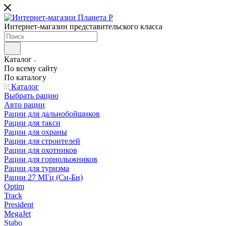
Интернет-магазин представительского класса
Каталог
По всему сайту
По каталогу
Каталог
Выбрать рацию
Авто рации
Рации для дальнобойщиков
Рации для такси
Рации для охраны
Рации для строителей
Рации для охотников
Рации для горнолыжников
Рации для туризма
Рации 27 МГц (Си-Би)
Optim
Track
President
MegaJet
Stabo