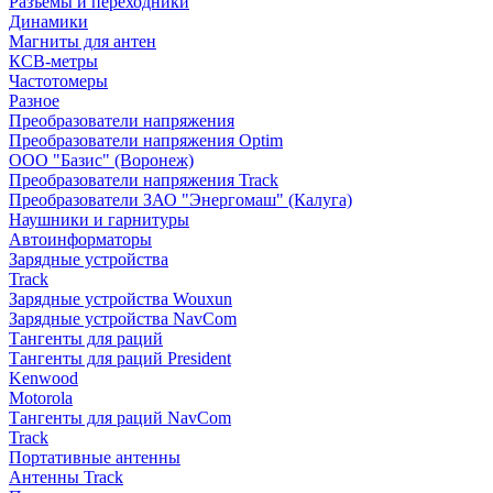
Разъемы и переходники
Динамики
Магниты для антен
КСВ-метры
Частотомеры
Разное
Преобразователи напряжения
Преобразователи напряжения Optim
ООО "Базис" (Воронеж)
Преобразователи напряжения Track
Преобразователи ЗАО "Энергомаш" (Калуга)
Наушники и гарнитуры
Автоинформаторы
Зарядные устройства
Track
Зарядные устройства Wouxun
Зарядные устройства NavCom
Тангенты для раций
Тангенты для раций President
Kenwood
Motorola
Тангенты для раций NavCom
Track
Портативные антенны
Антенны Track