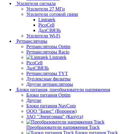
Усилители сигнала
Усилители 27 МГц
Усилители сотовой связи
Lintratek
PicoCell
ДалСВЯЗЬ
Усилители Wi-Fi
Ретрансляторы
Ретрансляторы Optim
Ретрансляторы Racio
Lintratek
PicoCell
ДалСВЯЗЬ
Ретрансляторы TYT
Дуплексные фильтры
Другие ретрансляторы
Блоки питания, преобразователи напряжения
Блоки питания Optim
Другие
Блоки питания NavCom
ООО "Базис" (Воронеж)
ЗАО "Энергомаш" (Калуга)
Преобразователи напряжения Track
Блоки питания Track