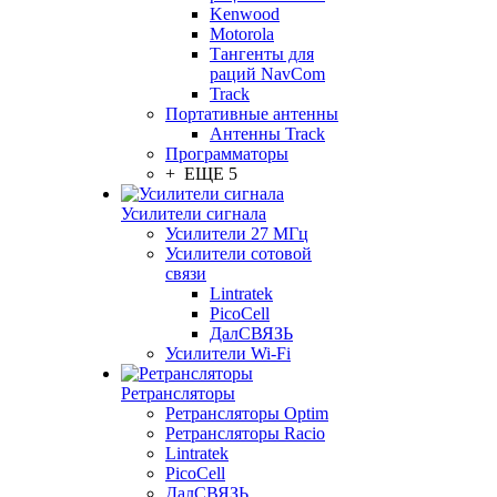
Kenwood
Motorola
Тангенты для
раций NavCom
Track
Портативные антенны
Антенны Track
Программаторы
+ ЕЩЕ 5
Усилители сигнала
Усилители 27 МГц
Усилители сотовой
связи
Lintratek
PicoCell
ДалСВЯЗЬ
Усилители Wi-Fi
Ретрансляторы
Ретрансляторы Optim
Ретрансляторы Racio
Lintratek
PicoCell
ДалСВЯЗЬ