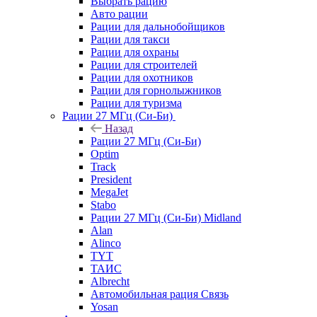
Выбрать рацию
Авто рации
Рации для дальнобойщиков
Рации для такси
Рации для охраны
Рации для строителей
Рации для охотников
Рации для горнолыжников
Рации для туризма
Рации 27 МГц (Си-Би)
Назад
Рации 27 МГц (Си-Би)
Optim
Track
President
MegaJet
Stabo
Рации 27 МГц (Си-Би) Midland
Alan
Alinco
TYT
ТАИС
Albrecht
Автомобильная рация Связь
Yosan