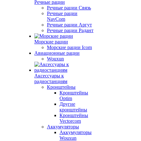
Речные рации
Речные рации Связь
Речные рации
NavCom
Речные рации Аргут
Речные рации Радант
Морские рации
Морские рации Icom
Авиационные рации
Wouxun
Аксессуары к
радиостанциям
Кронштейны
Кронштейны
Optim
Другие
кронштейны
Кронштейны
Vectorcom
Аккумуляторы
Аккумуляторы
Wouxun