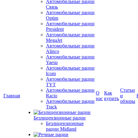
Автомобильные рации
Связь
Автомобильные рации
Optim
Автомобильные рации
President
Автомобильные рации
MegaJet
Автомобильные рации
Alinco
Автомобильные рации
Yaesu
Автомобильные рации
Icom
Автомобильные рации
TYT
Автомобильные рации
Статьи
О
Как
Главная
Racio
и
нас
купить
Автомобильные рации
обзоры
Track
Безлицензионные рации
Безлицензионные
рации Midland