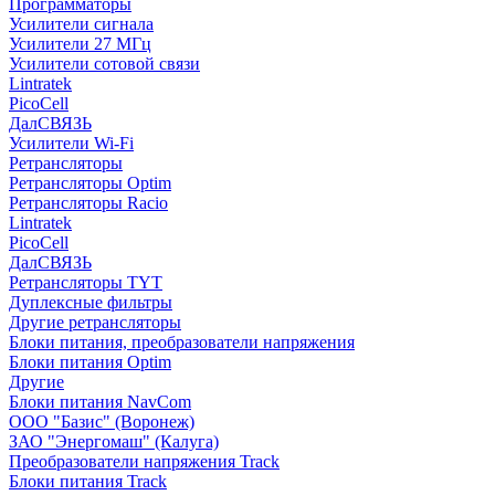
Программаторы
Усилители сигнала
Усилители 27 МГц
Усилители сотовой связи
Lintratek
PicoCell
ДалСВЯЗЬ
Усилители Wi-Fi
Ретрансляторы
Ретрансляторы Optim
Ретрансляторы Racio
Lintratek
PicoCell
ДалСВЯЗЬ
Ретрансляторы TYT
Дуплексные фильтры
Другие ретрансляторы
Блоки питания, преобразователи напряжения
Блоки питания Optim
Другие
Блоки питания NavCom
ООО "Базис" (Воронеж)
ЗАО "Энергомаш" (Калуга)
Преобразователи напряжения Track
Блоки питания Track