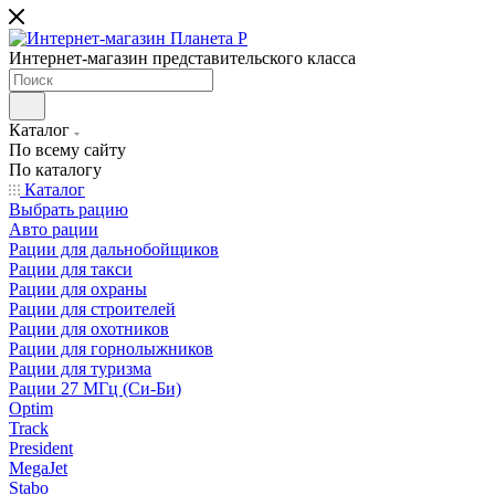
Интернет-магазин представительского класса
Каталог
По всему сайту
По каталогу
Каталог
Выбрать рацию
Авто рации
Рации для дальнобойщиков
Рации для такси
Рации для охраны
Рации для строителей
Рации для охотников
Рации для горнолыжников
Рации для туризма
Рации 27 МГц (Си-Би)
Optim
Track
President
MegaJet
Stabo