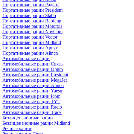
Портативные рации Радант
Портативные рации President
Портативные рации Stabo
Портативные рации Baofeng
Портативные рации Motorola
Портативные рации NavCom
Портативные рации Vector
Портативные рации Midland
Портативные рации Аргут
Портативные рации Alinco
Автомобильные рации
Автомобильные рации Связь
Автомобильные рации Optim
Автомобильные рации President
Автомобильные рации MegaJet
Автомобильные рации Alinco
Автомобильные рации Yaesu
Автомобильные рации Icom
Автомобильные рации TYT
Автомобильные рации Racio
Автомобильные рации Track
Безлицензионные рации
Безлицензионные рации Midland
Речные рации
Речные рации Связь