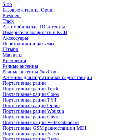
Sirio
Базовые антенны Optim
President
Track
Автомобильные ТВ антенны
Измерители мощности и КСВ
Аксессуары
Переходники и разъемы
Штыри
Магниты
Крепления
Речные антенны
Речные антенны NavCom
Антенны для портативных радиостанций
Портативные рации
Портативные рации Track
Портативные рации Союз
Портативные рации TYT
Портативные рации Optim
Портативные рации Wouxun
Портативные рации Связь
Портативные рации Vertex Standard
Портативные GSM радиостанции MDI
Портативные рации Yaesu
Портативные рации Racio