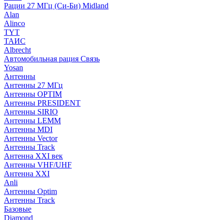
Рации 27 МГц (Си-Би) Midland
Alan
Alinco
TYT
ТАИС
Albrecht
Автомобильная рация Связь
Yosan
Антенны
Антенны 27 МГц
Антенны OPTIM
Антенны PRESIDENT
Антенны SIRIO
Антенны LEMM
Антенны MDI
Антенны Vector
Антенны Track
Антенна XXI век
Антенны VHF/UHF
Антенна XXI
Anli
Антенны Optim
Антенны Track
Базовые
Diamond