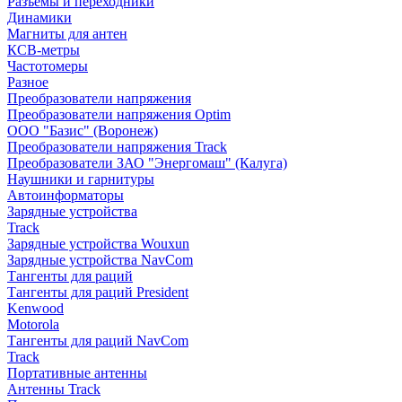
Разъемы и переходники
Динамики
Магниты для антен
КСВ-метры
Частотомеры
Разное
Преобразователи напряжения
Преобразователи напряжения Optim
ООО "Базис" (Воронеж)
Преобразователи напряжения Track
Преобразователи ЗАО "Энергомаш" (Калуга)
Наушники и гарнитуры
Автоинформаторы
Зарядные устройства
Track
Зарядные устройства Wouxun
Зарядные устройства NavCom
Тангенты для раций
Тангенты для раций President
Kenwood
Motorola
Тангенты для раций NavCom
Track
Портативные антенны
Антенны Track