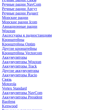
Речные рации NavCom
Речные рации Аргут
Речные рации Радант
Морские рации
Морские рации Icom
Авиационные рации
Wouxun
Аксессуары к радиостанциям
Кронштейны
Кронштейны Optim
Другие кронштейны
Кронштейны Vectorcom
Аккумуляторы
Аккумуляторы Wouxun
Аккумуляторы Track
Другие аккумуляторы
Аккумуляторы Racio
Связь
Motorola
Vertex Standard
Аккумуляторы NavCom
Аккумуляторы President
Baofeng
Kenwood