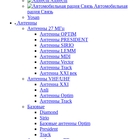
Albrecht
Автомобильная
рация Связь
Yosan
Антенны
Антенны 27 МГц
Антенны OPTIM
Антенны PRESIDENT
Антенны SIRIO
Антенны LEMM
Антенны MDI
Антенны Vector
Антенны Track
Антенна XXI век
Антенны VHF/UHF
Антенна XXI
Anli
Антенны Optim
Антенны Track
Базовые
Diamond
Sirio
Базовые антенны Optim
President
Track