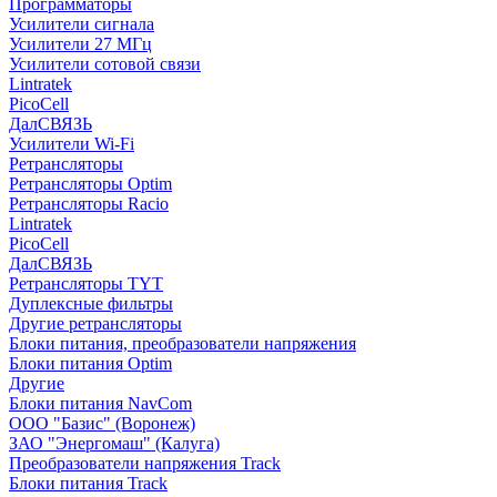
Программаторы
Усилители сигнала
Усилители 27 МГц
Усилители сотовой связи
Lintratek
PicoCell
ДалСВЯЗЬ
Усилители Wi-Fi
Ретрансляторы
Ретрансляторы Optim
Ретрансляторы Racio
Lintratek
PicoCell
ДалСВЯЗЬ
Ретрансляторы TYT
Дуплексные фильтры
Другие ретрансляторы
Блоки питания, преобразователи напряжения
Блоки питания Optim
Другие
Блоки питания NavCom
ООО "Базис" (Воронеж)
ЗАО "Энергомаш" (Калуга)
Преобразователи напряжения Track
Блоки питания Track