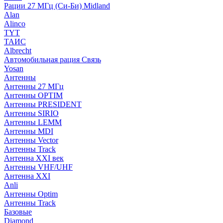
Рации 27 МГц (Си-Би) Midland
Alan
Alinco
TYT
ТАИС
Albrecht
Автомобильная рация Связь
Yosan
Антенны
Антенны 27 МГц
Антенны OPTIM
Антенны PRESIDENT
Антенны SIRIO
Антенны LEMM
Антенны MDI
Антенны Vector
Антенны Track
Антенна XXI век
Антенны VHF/UHF
Антенна XXI
Anli
Антенны Optim
Антенны Track
Базовые
Diamond