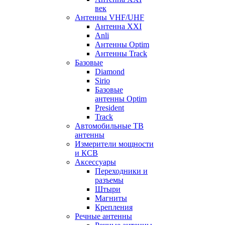
век
Антенны VHF/UHF
Антенна XXI
Anli
Антенны Optim
Антенны Track
Базовые
Diamond
Sirio
Базовые
антенны Optim
President
Track
Автомобильные ТВ
антенны
Измерители мощности
и КСВ
Аксессуары
Переходники и
разъемы
Штыри
Магниты
Крепления
Речные антенны