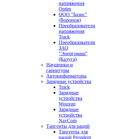
напряжения
Optim
ООО "Базис"
(Воронеж)
Преобразователи
напряжения
Track
Преобразователи
ЗАО
"Энергомаш"
(Калуга)
Наушники и
гарнитуры
Автоинформаторы
Зарядные устройства
Track
Зарядные
устройства
Wouxun
Зарядные
устройства
NavCom
Тангенты для раций
Тангенты для
раций President