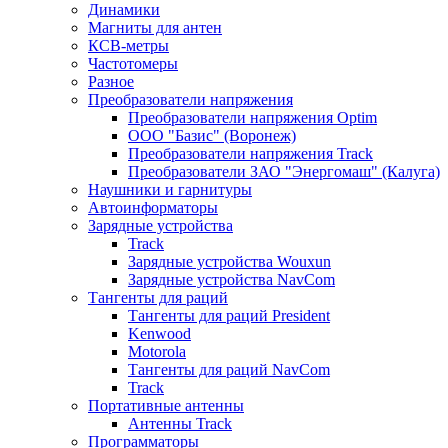
Динамики
Магниты для антен
КСВ-метры
Частотомеры
Разное
Преобразователи напряжения
Преобразователи напряжения Optim
ООО "Базис" (Воронеж)
Преобразователи напряжения Track
Преобразователи ЗАО "Энергомаш" (Калуга)
Наушники и гарнитуры
Автоинформаторы
Зарядные устройства
Track
Зарядные устройства Wouxun
Зарядные устройства NavCom
Тангенты для раций
Тангенты для раций President
Kenwood
Motorola
Тангенты для раций NavCom
Track
Портативные антенны
Антенны Track
Программаторы