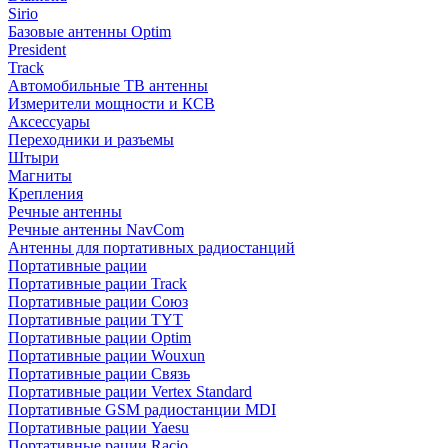
Sirio
Базовые антенны Optim
President
Track
Автомобильные ТВ антенны
Измерители мощности и КСВ
Аксессуары
Переходники и разъемы
Штыри
Магниты
Крепления
Речные антенны
Речные антенны NavCom
Антенны для портативных радиостанций
Портативные рации
Портативные рации Track
Портативные рации Союз
Портативные рации TYT
Портативные рации Optim
Портативные рации Wouxun
Портативные рации Связь
Портативные рации Vertex Standard
Портативные GSM радиостанции MDI
Портативные рации Yaesu
Портативные рации Racio