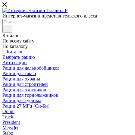
Интернет-магазин представительского класса
Каталог
По всему сайту
По каталогу
Каталог
Выбрать рацию
Авто рации
Рации для дальнобойщиков
Рации для такси
Рации для охраны
Рации для строителей
Рации для охотников
Рации для горнолыжников
Рации для туризма
Рации 27 МГц (Си-Би)
Optim
Track
President
MegaJet
Stabo