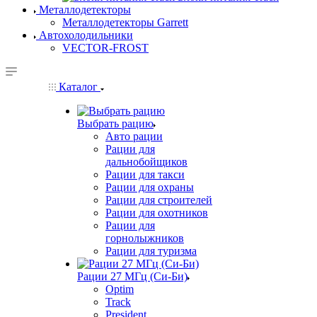
Металлодетекторы
Металлодетекторы Garrett
Автохолодильники
VECTOR-FROST
Каталог
Выбрать рацию
Авто рации
Рации для
дальнобойщиков
Рации для такси
Рации для охраны
Рации для строителей
Рации для охотников
Рации для
горнолыжников
Рации для туризма
Рации 27 МГц (Си-Би)
Optim
Track
President