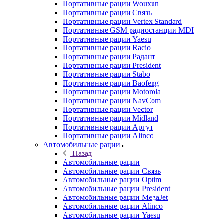
Портативные рации Wouxun
Портативные рации Связь
Портативные рации Vertex Standard
Портативные GSM радиостанции MDI
Портативные рации Yaesu
Портативные рации Racio
Портативные рации Радант
Портативные рации President
Портативные рации Stabo
Портативные рации Baofeng
Портативные рации Motorola
Портативные рации NavCom
Портативные рации Vector
Портативные рации Midland
Портативные рации Аргут
Портативные рации Alinco
Автомобильные рации
Назад
Автомобильные рации
Автомобильные рации Связь
Автомобильные рации Optim
Автомобильные рации President
Автомобильные рации MegaJet
Автомобильные рации Alinco
Автомобильные рации Yaesu