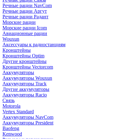
Речные рации NavCom
Речные рации Аргут
Речные рации Радант
Морские рации
Морские рации Icom
Авиационные рации
Wouxun
Аксессуары к радиостанциям
Кронштейны
Кронштейны Optim
Другие кронштейны
Кронштейны Vectorcom
Аккумуляторы
Аккумуляторы Wouxun
Аккумуляторы Track
Другие аккумуляторы
Аккумуляторы Racio
Связь
Motorola
Vertex Standard
Аккумуляторы NavCom
Аккумуляторы President
Baofeng
Kenwood