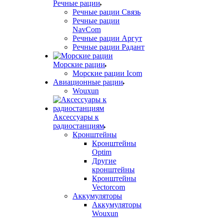
Речные рации
Речные рации Связь
Речные рации
NavCom
Речные рации Аргут
Речные рации Радант
Морские рации
Морские рации Icom
Авиационные рации
Wouxun
Аксессуары к
радиостанциям
Кронштейны
Кронштейны
Optim
Другие
кронштейны
Кронштейны
Vectorcom
Аккумуляторы
Аккумуляторы
Wouxun