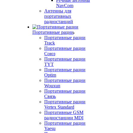
Речные антенны
NavCom
Антенны для
портативных
радиостанций
Портативные рации
Портативные рации
Track
Портативные рации
Союз
Портативные рации
TYT
Портативные рации
Optim
Портативные рации
Wouxun
Портативные рации
Связь
Портативные рации
Vertex Standard
Портативные GSM
радиостанции MDI
Портативные рации
Yaesu