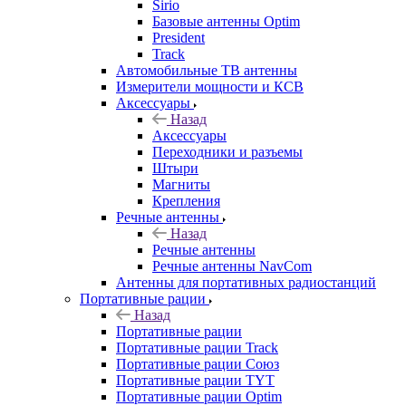
Sirio
Базовые антенны Optim
President
Track
Автомобильные ТВ антенны
Измерители мощности и КСВ
Аксессуары
Назад
Аксессуары
Переходники и разъемы
Штыри
Магниты
Крепления
Речные антенны
Назад
Речные антенны
Речные антенны NavCom
Антенны для портативных радиостанций
Портативные рации
Назад
Портативные рации
Портативные рации Track
Портативные рации Союз
Портативные рации TYT
Портативные рации Optim