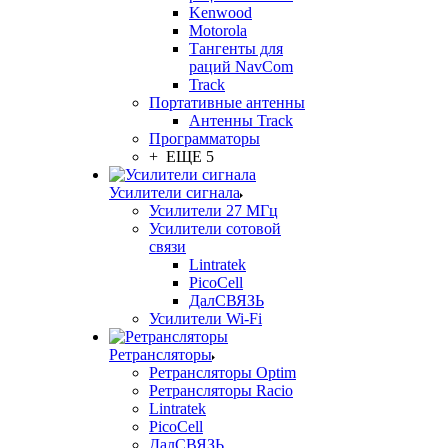
Kenwood
Motorola
Тангенты для
раций NavCom
Track
Портативные антенны
Антенны Track
Программаторы
+ ЕЩЕ 5
Усилители сигнала
Усилители 27 МГц
Усилители сотовой
связи
Lintratek
PicoCell
ДалСВЯЗЬ
Усилители Wi-Fi
Ретрансляторы
Ретрансляторы Optim
Ретрансляторы Racio
Lintratek
PicoCell
ДалСВЯЗЬ