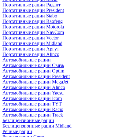
Портативные рации Радант
Портативные рации President
Портативные рации Stabo
Портативные рации Baofeng
Портативные рации Motorola
Портативные рации NavCom
Портативные рации Vector
Портативные рации Midland
Портативные рации Аргут
Портативные рации Alinco
Автомобильные рации
Автомобильные рации Связь
Автомобильные рации Optim
Автомобильные рации President
Автомобильные рации MegaJet
Автомобильные рации Alinco
Автомобильные рации Yaesu
Автомобильные рации Icom
Автомобильные рации TYT
Автомобильные рации Racio
Автомобильные рации Track
Безлицензионные рации
Безлицензионные рации Midland
Речные рации
Речные рации Связь