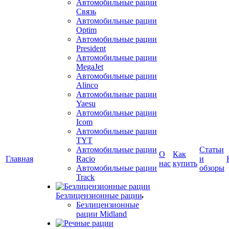
Автомобильные рации
Связь
Автомобильные рации
Optim
Автомобильные рации
President
Автомобильные рации
MegaJet
Автомобильные рации
Alinco
Автомобильные рации
Yaesu
Автомобильные рации
Icom
Автомобильные рации
TYT
Автомобильные рации
Статьи
О
Как
Главная
Racio
и
нас
купить
Автомобильные рации
обзоры
Track
Безлицензионные рации
Безлицензионные
рации Midland