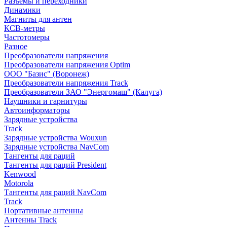
Разъемы и переходники
Динамики
Магниты для антен
КСВ-метры
Частотомеры
Разное
Преобразователи напряжения
Преобразователи напряжения Optim
ООО "Базис" (Воронеж)
Преобразователи напряжения Track
Преобразователи ЗАО "Энергомаш" (Калуга)
Наушники и гарнитуры
Автоинформаторы
Зарядные устройства
Track
Зарядные устройства Wouxun
Зарядные устройства NavCom
Тангенты для раций
Тангенты для раций President
Kenwood
Motorola
Тангенты для раций NavCom
Track
Портативные антенны
Антенны Track