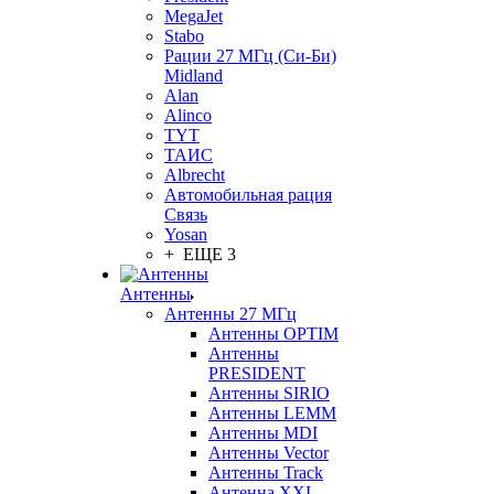
MegaJet
Stabo
Рации 27 МГц (Си-Би)
Midland
Alan
Alinco
TYT
ТАИС
Albrecht
Автомобильная рация
Связь
Yosan
+ ЕЩЕ 3
Антенны
Антенны 27 МГц
Антенны OPTIM
Антенны
PRESIDENT
Антенны SIRIO
Антенны LEMM
Антенны MDI
Антенны Vector
Антенны Track
Антенна XXI