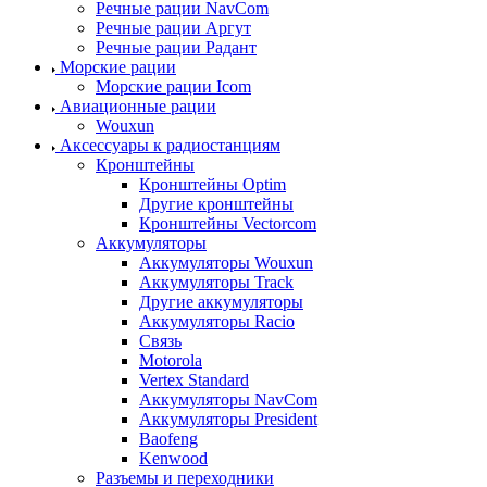
Речные рации NavCom
Речные рации Аргут
Речные рации Радант
Морские рации
Морские рации Icom
Авиационные рации
Wouxun
Аксессуары к радиостанциям
Кронштейны
Кронштейны Optim
Другие кронштейны
Кронштейны Vectorcom
Аккумуляторы
Аккумуляторы Wouxun
Аккумуляторы Track
Другие аккумуляторы
Аккумуляторы Racio
Связь
Motorola
Vertex Standard
Аккумуляторы NavCom
Аккумуляторы President
Baofeng
Kenwood
Разъемы и переходники