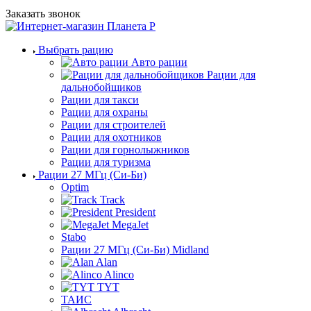
Заказать звонок
Выбрать рацию
Авто рации
Рации для
дальнобойщиков
Рации для такси
Рации для охраны
Рации для строителей
Рации для охотников
Рации для горнолыжников
Рации для туризма
Рации 27 МГц (Си-Би)
Optim
Track
President
MegaJet
Stabo
Рации 27 МГц (Си-Би) Midland
Alan
Alinco
TYT
ТАИС