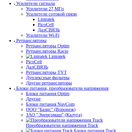
Усилители сигнала
Усилители 27 МГц
Усилители сотовой связи
Lintratek
PicoCell
ДалСВЯЗЬ
Усилители Wi-Fi
Ретрансляторы
Ретрансляторы Optim
Ретрансляторы Racio
Lintratek
PicoCell
ДалСВЯЗЬ
Ретрансляторы TYT
Дуплексные фильтры
Другие ретрансляторы
Блоки питания, преобразователи напряжения
Блоки питания Optim
Другие
Блоки питания NavCom
ООО "Базис" (Воронеж)
ЗАО "Энергомаш" (Калуга)
Преобразователи напряжения Track
Блоки питания Track