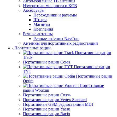
Автомобильные ТВ антенны
Измерители мощности и КСВ
Аксессуары
Переходники и разъемы
Штыри
Магниты
Крепления
Речные антенны
Речные антенны NavCom
Антенны для портативных радиостанций
Портативные рации
Портативные рации
Track
Портативные рации Союз
Портативные рации
TYT
Портативные рации
Optim
Портативные
рации Wouxun
Портативные рации Связь
Портативные рации Vertex Standard
Портативные GSM радиостанции MDI
Портативные рации Yaesu
Портативные рации Racio