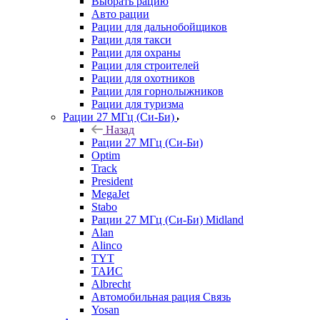
Выбрать рацию
Авто рации
Рации для дальнобойщиков
Рации для такси
Рации для охраны
Рации для строителей
Рации для охотников
Рации для горнолыжников
Рации для туризма
Рации 27 МГц (Си-Би)
Назад
Рации 27 МГц (Си-Би)
Optim
Track
President
MegaJet
Stabo
Рации 27 МГц (Си-Би) Midland
Alan
Alinco
TYT
ТАИС
Albrecht
Автомобильная рация Связь
Yosan