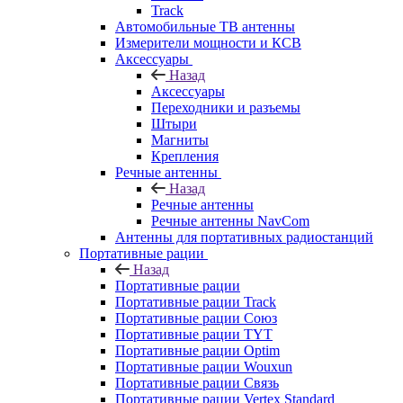
Track
Автомобильные ТВ антенны
Измерители мощности и КСВ
Аксессуары
Назад
Аксессуары
Переходники и разъемы
Штыри
Магниты
Крепления
Речные антенны
Назад
Речные антенны
Речные антенны NavCom
Антенны для портативных радиостанций
Портативные рации
Назад
Портативные рации
Портативные рации Track
Портативные рации Союз
Портативные рации TYT
Портативные рации Optim
Портативные рации Wouxun
Портативные рации Связь
Портативные рации Vertex Standard