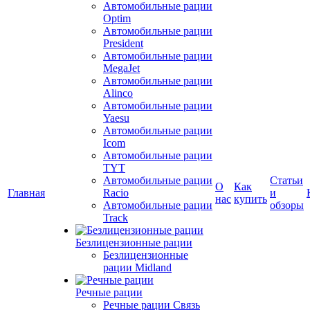
Автомобильные рации
Optim
Автомобильные рации
President
Автомобильные рации
MegaJet
Автомобильные рации
Alinco
Автомобильные рации
Yaesu
Автомобильные рации
Icom
Автомобильные рации
TYT
Автомобильные рации
Статьи
О
Как
Главная
Racio
и
нас
купить
Автомобильные рации
обзоры
Track
Безлицензионные рации
Безлицензионные
рации Midland
Речные рации
Речные рации Связь