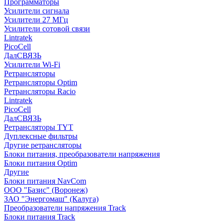
Программаторы
Усилители сигнала
Усилители 27 МГц
Усилители сотовой связи
Lintratek
PicoCell
ДалСВЯЗЬ
Усилители Wi-Fi
Ретрансляторы
Ретрансляторы Optim
Ретрансляторы Racio
Lintratek
PicoCell
ДалСВЯЗЬ
Ретрансляторы TYT
Дуплексные фильтры
Другие ретрансляторы
Блоки питания, преобразователи напряжения
Блоки питания Optim
Другие
Блоки питания NavCom
ООО "Базис" (Воронеж)
ЗАО "Энергомаш" (Калуга)
Преобразователи напряжения Track
Блоки питания Track