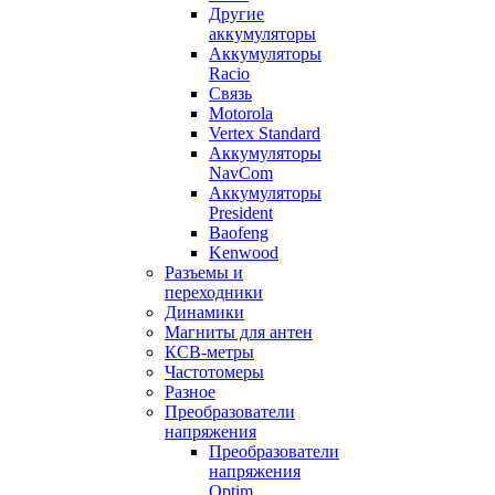
Другие
аккумуляторы
Аккумуляторы
Racio
Связь
Motorola
Vertex Standard
Аккумуляторы
NavCom
Аккумуляторы
President
Baofeng
Kenwood
Разъемы и
переходники
Динамики
Магниты для антен
КСВ-метры
Частотомеры
Разное
Преобразователи
напряжения
Преобразователи
напряжения
Optim