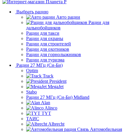
Выбрать рацию
Авто рации
Рации для
дальнобойщиков
Рации для такси
Рации для охраны
Рации для строителей
Рации для охотников
Рации для горнолыжников
Рации для туризма
Рации 27 МГц (Си-Би)
Optim
Track
President
MegaJet
Stabo
Рации 27 МГц (Си-Би) Midland
Alan
Alinco
TYT
ТАИС
Albrecht
Автомобильная