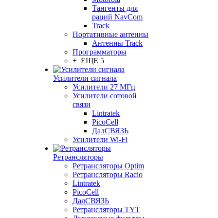
Тангенты для
раций NavCom
Track
Портативные антенны
Антенны Track
Программаторы
+ ЕЩЕ 5
Усилители сигнала
Усилители 27 МГц
Усилители сотовой
связи
Lintratek
PicoCell
ДалСВЯЗЬ
Усилители Wi-Fi
Ретрансляторы
Ретрансляторы Optim
Ретрансляторы Racio
Lintratek
PicoCell
ДалСВЯЗЬ
Ретрансляторы TYT