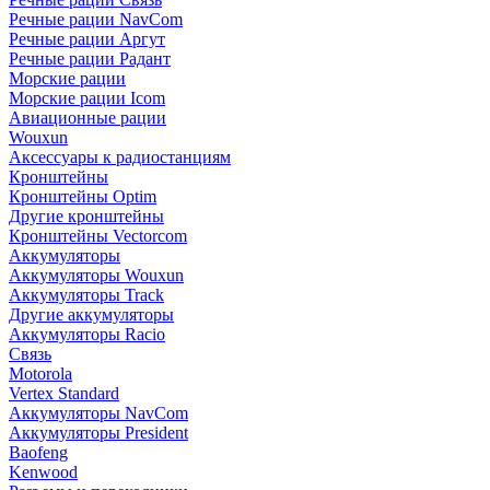
Речные рации NavCom
Речные рации Аргут
Речные рации Радант
Морские рации
Морские рации Icom
Авиационные рации
Wouxun
Аксессуары к радиостанциям
Кронштейны
Кронштейны Optim
Другие кронштейны
Кронштейны Vectorcom
Аккумуляторы
Аккумуляторы Wouxun
Аккумуляторы Track
Другие аккумуляторы
Аккумуляторы Racio
Связь
Motorola
Vertex Standard
Аккумуляторы NavCom
Аккумуляторы President
Baofeng
Kenwood