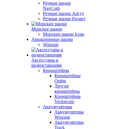
Речные рации
NavCom
Речные рации Аргут
Речные рации Радант
Морские рации
Морские рации Icom
Авиационные рации
Wouxun
Аксессуары к
радиостанциям
Кронштейны
Кронштейны
Optim
Другие
кронштейны
Кронштейны
Vectorcom
Аккумуляторы
Аккумуляторы
Wouxun
Аккумуляторы
Track