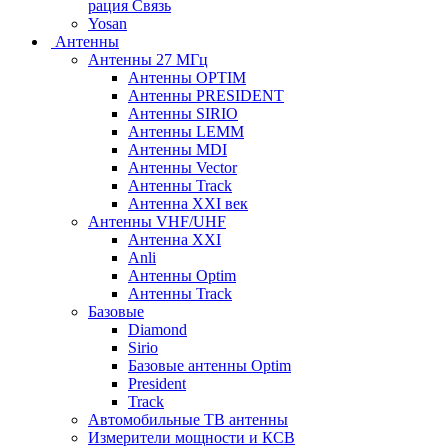
рация Связь
Yosan
Антенны
Антенны 27 МГц
Антенны OPTIM
Антенны PRESIDENT
Антенны SIRIO
Антенны LEMM
Антенны MDI
Антенны Vector
Антенны Track
Антенна XXI век
Антенны VHF/UHF
Антенна XXI
Anli
Антенны Optim
Антенны Track
Базовые
Diamond
Sirio
Базовые антенны Optim
President
Track
Автомобильные ТВ антенны
Измерители мощности и КСВ