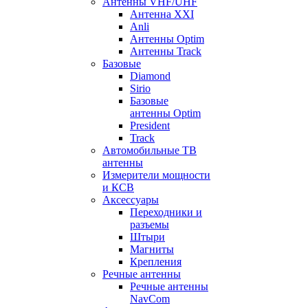
Антенны VHF/UHF
Антенна XXI
Anli
Антенны Optim
Антенны Track
Базовые
Diamond
Sirio
Базовые
антенны Optim
President
Track
Автомобильные ТВ
антенны
Измерители мощности
и КСВ
Аксессуары
Переходники и
разъемы
Штыри
Магниты
Крепления
Речные антенны
Речные антенны
NavCom