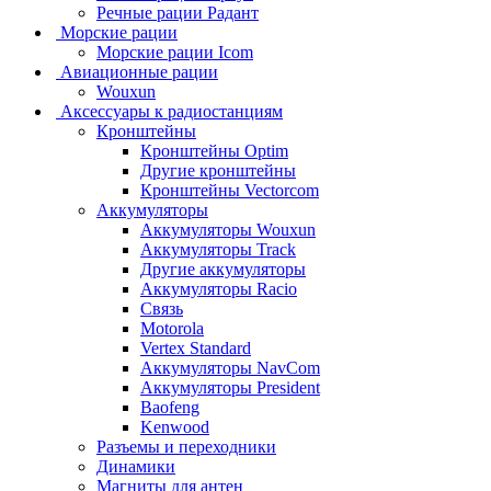
Речные рации Радант
Морские рации
Морские рации Icom
Авиационные рации
Wouxun
Аксессуары к радиостанциям
Кронштейны
Кронштейны Optim
Другие кронштейны
Кронштейны Vectorcom
Аккумуляторы
Аккумуляторы Wouxun
Аккумуляторы Track
Другие аккумуляторы
Аккумуляторы Racio
Связь
Motorola
Vertex Standard
Аккумуляторы NavCom
Аккумуляторы President
Baofeng
Kenwood
Разъемы и переходники
Динамики
Магниты для антен