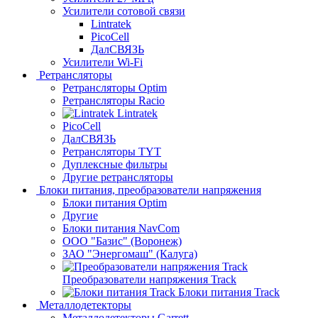
Усилители сотовой связи
Lintratek
PicoCell
ДалСВЯЗЬ
Усилители Wi-Fi
Ретрансляторы
Ретрансляторы Optim
Ретрансляторы Racio
Lintratek
PicoCell
ДалСВЯЗЬ
Ретрансляторы TYT
Дуплексные фильтры
Другие ретрансляторы
Блоки питания, преобразователи напряжения
Блоки питания Optim
Другие
Блоки питания NavCom
ООО "Базис" (Воронеж)
ЗАО "Энергомаш" (Калуга)
Преобразователи напряжения Track
Блоки питания Track
Металлодетекторы
Металлодетекторы Garrett