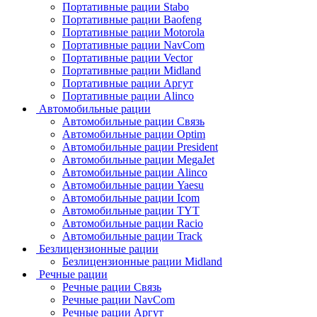
Портативные рации Stabo
Портативные рации Baofeng
Портативные рации Motorola
Портативные рации NavCom
Портативные рации Vector
Портативные рации Midland
Портативные рации Аргут
Портативные рации Alinco
Автомобильные рации
Автомобильные рации Связь
Автомобильные рации Optim
Автомобильные рации President
Автомобильные рации MegaJet
Автомобильные рации Alinco
Автомобильные рации Yaesu
Автомобильные рации Icom
Автомобильные рации TYT
Автомобильные рации Racio
Автомобильные рации Track
Безлицензионные рации
Безлицензионные рации Midland
Речные рации
Речные рации Связь
Речные рации NavCom
Речные рации Аргут