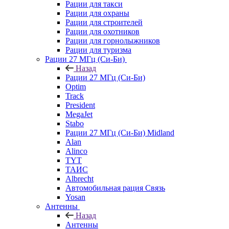
Рации для такси
Рации для охраны
Рации для строителей
Рации для охотников
Рации для горнолыжников
Рации для туризма
Рации 27 МГц (Си-Би)
Назад
Рации 27 МГц (Си-Би)
Optim
Track
President
MegaJet
Stabo
Рации 27 МГц (Си-Би) Midland
Alan
Alinco
TYT
ТАИС
Albrecht
Автомобильная рация Связь
Yosan
Антенны
Назад
Антенны