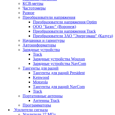
КСВ-метры
Частотомеры
Разное
Преобразователи напряжения
Преобразователи напряжения Optim
ООО "Базис" (Воронеж)
Преобразователи напряжения Track
Преобразователи ЗАО "Энергомаш" (Калуга)
Наушники и гарнитуры
Автоинформаторы
Зарядные устройства
Track
Зарядные устройства Wouxun
Зарядные устройства NavCom
Тангенты для раций
Тангенты для раций President
Kenwood
Motorola
Тангенты для раций NavCom
Track
Портативные антенны
Антенны Track
Программаторы
Усилители сигнала
Усилители 27 МГц