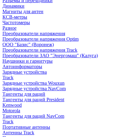
Разъемы и переходники
Динамики
Магниты для антен
КСВ-метры
Частотомеры
Разное
Преобразователи напряжения
Преобразователи напряжения Optim
ООО "Базис" (Воронеж)
Преобразователи напряжения Track
Преобразователи ЗАО "Энергомаш" (Калуга)
Наушники и гарнитуры
Автоинформаторы
Зарядные устройства
Track
Зарядные устройства Wouxun
Зарядные устройства NavCom
Тангенты для раций
Тангенты для раций President
Kenwood
Motorola
Тангенты для раций NavCom
Track
Портативные антенны
Антенны Track