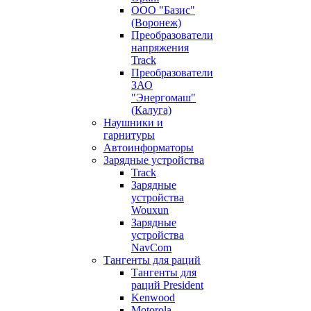
ООО "Базис"
(Воронеж)
Преобразователи
напряжения
Track
Преобразователи
ЗАО
"Энергомаш"
(Калуга)
Наушники и
гарнитуры
Автоинформаторы
Зарядные устройства
Track
Зарядные
устройства
Wouxun
Зарядные
устройства
NavCom
Тангенты для раций
Тангенты для
раций President
Kenwood
Motorola