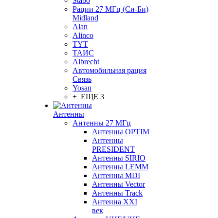
Stabo
Рации 27 МГц (Си-Би)
Midland
Alan
Alinco
TYT
ТАИС
Albrecht
Автомобильная рация
Связь
Yosan
+ ЕЩЕ 3
Антенны
Антенны 27 МГц
Антенны OPTIM
Антенны
PRESIDENT
Антенны SIRIO
Антенны LEMM
Антенны MDI
Антенны Vector
Антенны Track
Антенна XXI
век