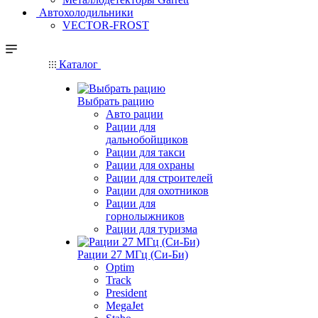
Автохолодильники
VECTOR-FROST
Каталог
Выбрать рацию
Авто рации
Рации для
дальнобойщиков
Рации для такси
Рации для охраны
Рации для строителей
Рации для охотников
Рации для
горнолыжников
Рации для туризма
Рации 27 МГц (Си-Би)
Optim
Track
President
MegaJet