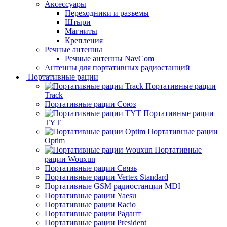
Аксессуары
Переходники и разъемы
Штыри
Магниты
Крепления
Речные антенны
Речные антенны NavCom
Антенны для портативных радиостанций
Портативные рации
Портативные рации
Track
Портативные рации Союз
Портативные рации
TYT
Портативные рации
Optim
Портативные
рации Wouxun
Портативные рации Связь
Портативные рации Vertex Standard
Портативные GSM радиостанции MDI
Портативные рации Yaesu
Портативные рации Racio
Портативные рации Радант
Портативные рации President