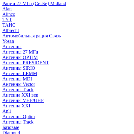
Рации 27 МГц (Си-Би) Midland
Alan
Alinco
TYT
ТАИС
Albrecht
Автомобильная рация Связь
Yosan
Антенны
Антенны 27 МГц
Антенны OPTIM
Антенны PRESIDENT
Антенны SIRIO
Антенны LEMM
Антенны MDI
Антенны Vector
Антенны Track
Антенна XXI век
Антенны VHF/UHF
Антенна XXI
Anli
Антенны Optim
Антенны Track
Базовые
Diamond