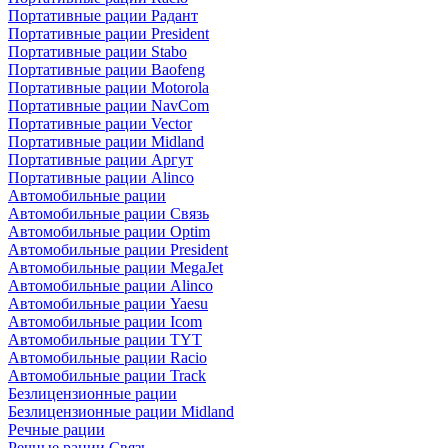
Портативные рации Радант
Портативные рации President
Портативные рации Stabo
Портативные рации Baofeng
Портативные рации Motorola
Портативные рации NavCom
Портативные рации Vector
Портативные рации Midland
Портативные рации Аргут
Портативные рации Alinco
Автомобильные рации
Автомобильные рации Связь
Автомобильные рации Optim
Автомобильные рации President
Автомобильные рации MegaJet
Автомобильные рации Alinco
Автомобильные рации Yaesu
Автомобильные рации Icom
Автомобильные рации TYT
Автомобильные рации Racio
Автомобильные рации Track
Безлицензионные рации
Безлицензионные рации Midland
Речные рации
Речные рации Связь