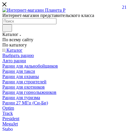
21
Интернет-магазин представительского класса
Каталог
По всему сайту
По каталогу
Каталог
Выбрать рацию
Авто рации
Рации для дальнобойщиков
Рации для такси
Рации для охраны
Рации для строителей
Рации для охотников
Рации для горнолыжников
Рации для туризма
Рации 27 МГц (Си-Би)
Optim
Track
President
MegaJet
Stabo