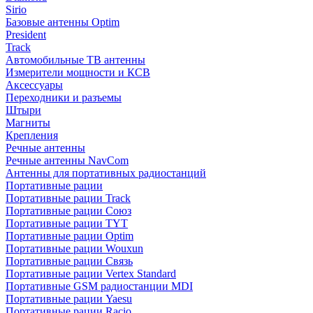
Sirio
Базовые антенны Optim
President
Track
Автомобильные ТВ антенны
Измерители мощности и КСВ
Аксессуары
Переходники и разъемы
Штыри
Магниты
Крепления
Речные антенны
Речные антенны NavCom
Антенны для портативных радиостанций
Портативные рации
Портативные рации Track
Портативные рации Союз
Портативные рации TYT
Портативные рации Optim
Портативные рации Wouxun
Портативные рации Связь
Портативные рации Vertex Standard
Портативные GSM радиостанции MDI
Портативные рации Yaesu
Портативные рации Racio